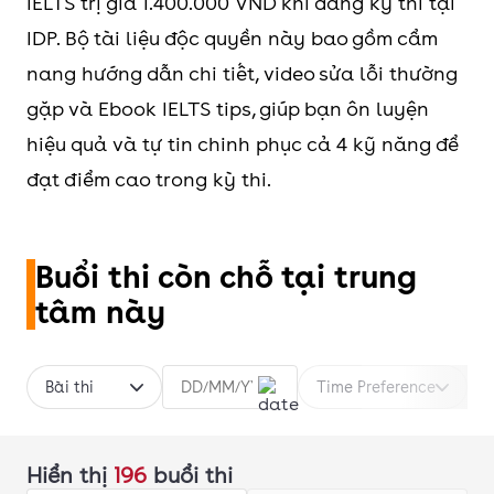
IELTS trị giá 1.400.000 VND khi đăng ký thi tại
IDP. Bộ tài liệu độc quyền này bao gồm cẩm
nang hướng dẫn chi tiết, video sửa lỗi thường
gặp và Ebook IELTS tips, giúp bạn ôn luyện
hiệu quả và tự tin chinh phục cả 4 kỹ năng để
đạt điểm cao trong kỳ thi.
Buổi thi còn chỗ tại trung
tâm này
Bài thi
Time Preference
Hiển thị
196
buổi thi