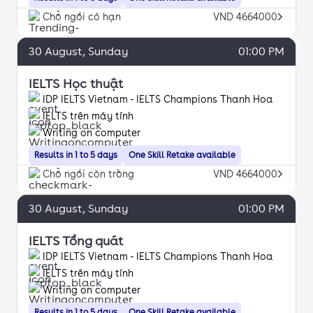
Chỗ ngồi có hạn
VND 4664000
30
August
, Sunday
01:00 PM
IELTS Học thuật
IDP IELTS Vietnam - IELTS Champions Thanh Hoa
IELTS trên máy tính
Writing on computer
Results in 1 to 5 days
One Skill Retake available
Chỗ ngồi còn trống
VND 4664000
30
August
, Sunday
01:00 PM
IELTS Tổng quát
IDP IELTS Vietnam - IELTS Champions Thanh Hoa
IELTS trên máy tính
Writing on computer
Results in 1 to 5 days
One Skill Retake available