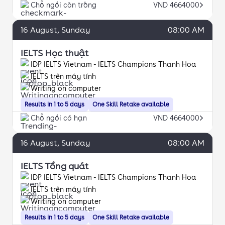
Chỗ ngồi còn trống
VND 4664000
16
August
, Sunday
08:00 AM
IELTS Học thuật
IDP IELTS Vietnam - IELTS Champions Thanh Hoa
IELTS trên máy tính
Writing on computer
Results in 1 to 5 days
One Skill Retake available
Chỗ ngồi có hạn
VND 4664000
16
August
, Sunday
08:00 AM
IELTS Tổng quát
IDP IELTS Vietnam - IELTS Champions Thanh Hoa
IELTS trên máy tính
Writing on computer
Results in 1 to 5 days
One Skill Retake available