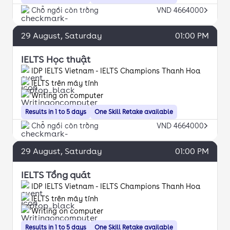
Chỗ ngồi còn trống
VND 4664000
29
August
, Saturday
01:00 PM
IELTS Học thuật
IDP IELTS Vietnam - IELTS Champions Thanh Hoa
IELTS trên máy tính
Writing on computer
Results in 1 to 5 days
One Skill Retake available
Chỗ ngồi còn trống
VND 4664000
29
August
, Saturday
01:00 PM
IELTS Tổng quát
IDP IELTS Vietnam - IELTS Champions Thanh Hoa
IELTS trên máy tính
Writing on computer
Results in 1 to 5 days
One Skill Retake available