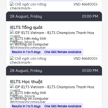
Chỗ ngồi còn trống
VND 4664000
28
August
, Friday
01:00 PM
IELTS Tổng quát
IDP IELTS Vietnam - IELTS Champions Thanh Hoa
IELTS trên máy tính
Writing on computer
Results in 1 to 5 days
One Skill Retake available
Chỗ ngồi còn trống
VND 4664000
28
August
, Friday
01:00 PM
IELTS Học thuật
IDP IELTS Vietnam - IELTS Champions Thanh Hoa
IELTS trên máy tính
Writing on computer
Results in 1 to 5 days
One Skill Retake available