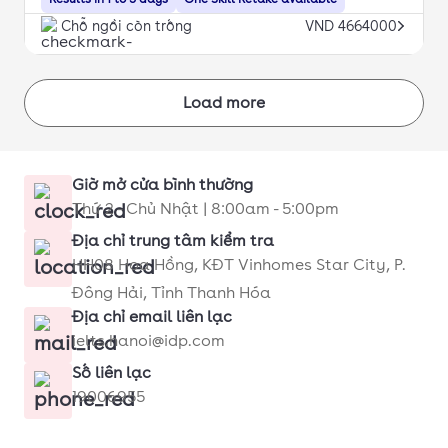
Chỗ ngồi còn trống
VND 4664000
Load more
Giờ mở cửa bình thường
Thứ 2 - Chủ Nhật | 8:00am - 5:00pm
Địa chỉ trung tâm kiểm tra
HH08 Hoa Hồng, KĐT Vinhomes Star City, P.
Đông Hải, Tỉnh Thanh Hóa
Địa chỉ email liên lạc
ielts.hanoi@idp.com
Số liên lạc
19006955