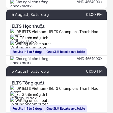
Chỗ ngồi còn trống
VND 4664000
15
August
, Saturday
01:00 PM
IELTS Học thuật
IDP IELTS Vietnam - IELTS Champions Thanh Hoa
IELTS trên máy tính
Writing on computer
Results in 1 to 5 days
One Skill Retake available
Chỗ ngồi còn trống
VND 4664000
15
August
, Saturday
01:00 PM
IELTS Tổng quát
IDP IELTS Vietnam - IELTS Champions Thanh Hoa
IELTS trên máy tính
Writing on computer
Results in 1 to 5 days
One Skill Retake available