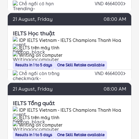
Chỗ ngồi có hạn
VND 4664000
21
August
, Friday
08:00 AM
IELTS Học thuật
IDP IELTS Vietnam - IELTS Champions Thanh Hoa
IELTS trên máy tính
Writing on computer
Results in 1 to 5 days
One Skill Retake available
Chỗ ngồi còn trống
VND 4664000
21
August
, Friday
08:00 AM
IELTS Tổng quát
IDP IELTS Vietnam - IELTS Champions Thanh Hoa
IELTS trên máy tính
Writing on computer
Results in 1 to 5 days
One Skill Retake available