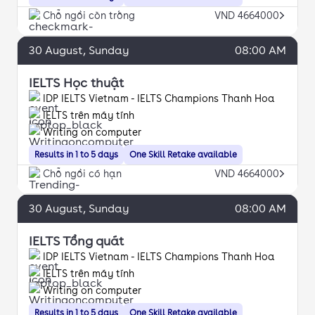
Chỗ ngồi còn trống
VND 4664000
30
August
, Sunday
08:00 AM
IELTS Học thuật
IDP IELTS Vietnam - IELTS Champions Thanh Hoa
IELTS trên máy tính
Writing on computer
Results in 1 to 5 days
One Skill Retake available
Chỗ ngồi có hạn
VND 4664000
30
August
, Sunday
08:00 AM
IELTS Tổng quát
IDP IELTS Vietnam - IELTS Champions Thanh Hoa
IELTS trên máy tính
Writing on computer
Results in 1 to 5 days
One Skill Retake available