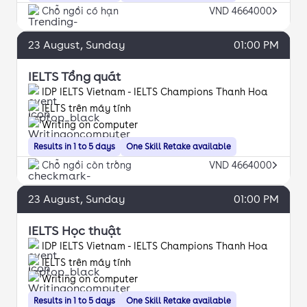
Chỗ ngồi có hạn
VND 4664000
23
August
, Sunday
01:00 PM
IELTS Tổng quát
IDP IELTS Vietnam - IELTS Champions Thanh Hoa
IELTS trên máy tính
Writing on computer
Results in 1 to 5 days
One Skill Retake available
Chỗ ngồi còn trống
VND 4664000
23
August
, Sunday
01:00 PM
IELTS Học thuật
IDP IELTS Vietnam - IELTS Champions Thanh Hoa
IELTS trên máy tính
Writing on computer
Results in 1 to 5 days
One Skill Retake available