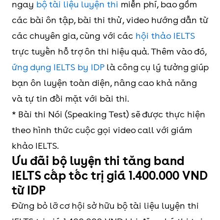
ngay
bộ tài liệu luyện thi
miễn phí, bao gồm
các bài ôn tập, bài thi thử, video hướng dẫn từ
các chuyên gia, cùng với các
hội thảo IELTS
trực tuyến hỗ trợ ôn thi hiệu quả. Thêm vào đó,
ứng dụng IELTS by IDP
là công cụ lý tưởng giúp
bạn ôn luyện toàn diện, nâng cao khả năng
và tự tin đối mặt với bài thi.
* Bài thi Nói (Speaking Test) sẽ được thực hiện
theo hình thức cuộc gọi video call với giám
khảo IELTS.
Ưu đãi bộ luyện thi tăng band
IELTS cấp tốc trị giá 1.400.000 VND
từ IDP
Đừng bỏ lỡ cơ hội sở hữu bộ tài liệu luyện thi