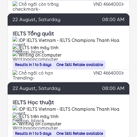
Chỗ ngồi còn trống
VND 4664000
22
August
, Saturday
08:00 AM
IELTS Tổng quát
IDP IELTS Vietnam - IELTS Champions Thanh Hoa
IELTS trên máy tính
Writing on computer
Results in 1 to 5 days
One Skill Retake available
Chỗ ngồi có hạn
VND 4664000
22
August
, Saturday
08:00 AM
IELTS Học thuật
IDP IELTS Vietnam - IELTS Champions Thanh Hoa
IELTS trên máy tính
Writing on computer
Results in 1 to 5 days
One Skill Retake available