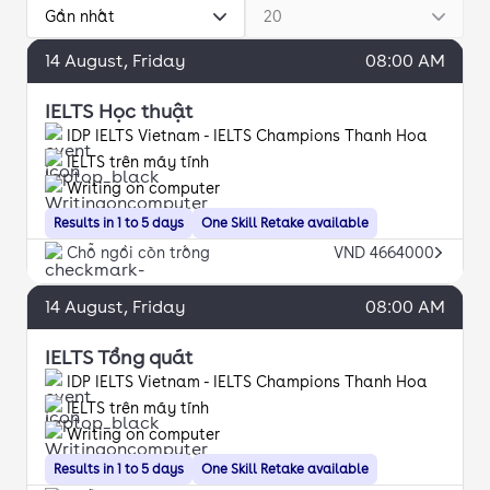
Gần nhất
20
14
August
, Friday
08:00 AM
IELTS Học thuật
IDP IELTS Vietnam - IELTS Champions Thanh Hoa
IELTS trên máy tính
Writing on computer
Results in 1 to 5 days
One Skill Retake available
Chỗ ngồi còn trống
VND 4664000
14
August
, Friday
08:00 AM
IELTS Tổng quát
IDP IELTS Vietnam - IELTS Champions Thanh Hoa
IELTS trên máy tính
Writing on computer
Results in 1 to 5 days
One Skill Retake available