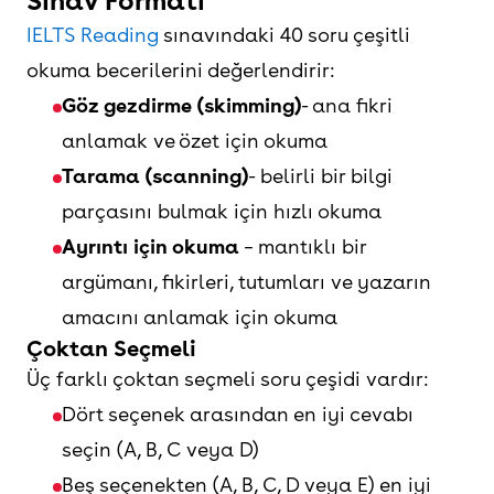
Sınav Formatı
IELTS Reading
sınavındaki 40 soru çeşitli
okuma becerilerini değerlendirir:
Göz gezdirme
(skimming)
- ana fikri
anlamak ve özet için okuma
Tarama
(scanning)
- belirli bir bilgi
parçasını bulmak için hızlı okuma
Ayrıntı için okuma
– mantıklı bir
argümanı, fikirleri, tutumları ve yazarın
amacını anlamak için okuma
Çoktan Seçmeli
Üç farklı çoktan seçmeli soru çeşidi vardır:
Dört seçenek arasından en iyi cevabı
seçin (A, B, C veya D)
Beş seçenekten (A, B, C, D veya E) en iyi