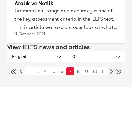
Aralık ve Netlik
Grammatical range and accuracy is one of
the key assessment criteria in the IELTS test.
In this article we take a closer look at what
11 October
2021
exactly it constitutes.
View IELTS news and articles
En yeni
10
1
...
4
5
6
7
8
9
10
11