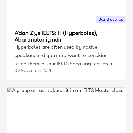
Band scores
A'dan Z'ye IELTS: H (Hyperboles),
Abartmalar içindir
Hyperboles are often used by native
speakers and you may want to consider
using them in your IELTS Speaking test as a
09 November
2021
way of enhancing your band score.