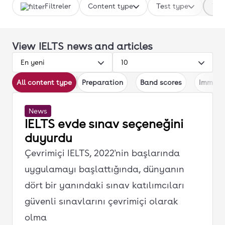
Filtreler
Content type
Test type
Tes
View IELTS news and articles
En yeni
10
All content type
Preparation
Band scores
Immigr
News
IELTS evde sınav seçeneğini
duyurdu
Çevrimiçi IELTS, 2022'nin başlarında
uygulamayı başlattığında, dünyanın
dört bir yanındaki sınav katılımcıları
güvenli sınavlarını çevrimiçi olarak
olma