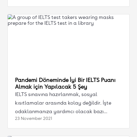
Pandemi Döneminde İyi Bir IELTS Puanı
Almak için Yapılacak 5 Şey
IELTS sınavına hazırlanmak, sosyal
kısıtlamalar arasında kolay değildir. İşte
odaklanmanıza yardımcı olacak bazı
23 November
2021
ipuçları ve püf noktaları.