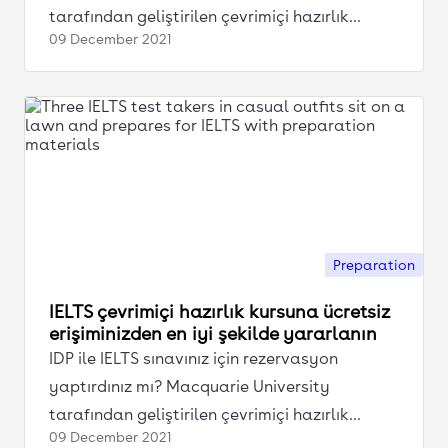
tarafından geliştirilen çevrimiçi hazırlık
09 December
2021
kursuna ücretsiz erişim elde edin
Preparation
IELTS çevrimiçi hazırlık kursuna ücretsiz
erişiminizden en iyi şekilde yararlanın
IDP ile IELTS sınavınız için rezervasyon
yaptırdınız mı? Macquarie University
tarafından geliştirilen çevrimiçi hazırlık
09 December
2021
kursuna ücretsiz erişim elde edin