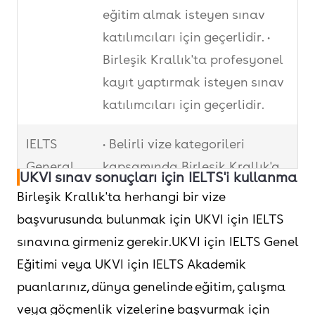
eğitim almak isteyen sınav
katılımcıları için geçerlidir. •
Birleşik Krallık'ta profesyonel
kayıt yaptırmak isteyen sınav
katılımcıları için geçerlidir.
IELTS
• Belirli vize kategorileri
General
kapsamında Birleşik Krallık'a
UKVI sınav sonuçları için IELTS'i kullanma
Training
göç etmek isteyen sınav
Birleşik Krallık'ta herhangi bir vize
katılımcıları için geçerlidir.
başvurusunda bulunmak için UKVI için IELTS
• Derece seviyesinin altında
sınavına girmeniz gerekir.UKVI için IELTS Genel
eğitim almak veya eğitim
Eğitimi veya UKVI için IELTS Akademik
almak isteyen sınav
puanlarınız, dünya genelinde eğitim, çalışma
katılımcıları için geçerlidir.
veya göçmenlik vizelerine başvurmak için