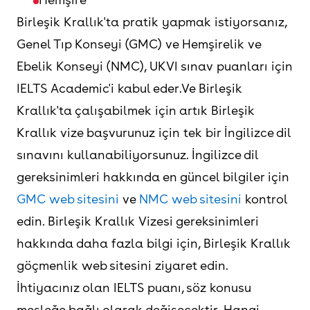
Birleşik Krallık'ta pratik yapmak istiyorsanız,
Genel Tıp Konseyi (GMC) ve Hemşirelik ve
Ebelik Konseyi (NMC), UKVI sınav puanları için
IELTS Academic'i kabul eder.Ve Birleşik
Krallık'ta çalışabilmek için artık Birleşik
Krallık vize başvurunuz için tek bir İngilizce dil
sınavını kullanabiliyorsunuz. İngilizce dil
gereksinimleri hakkında en güncel bilgiler için
GMC web sitesini
ve
NMC web sitesini
kontrol
edin. Birleşik Krallık Vizesi gereksinimleri
hakkında daha fazla bilgi için, Birleşik Krallık
göçmenlik web sitesini ziyaret edin.
İhtiyacınız olan IELTS puanı, söz konusu
mesleğe bağlı olarak değişecektir. Hangi