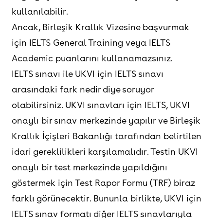
kullanılabilir.
IELTS Life
Yerleşik aile vizesine
Ancak, Birleşik Krallık Vizesine başvurmak
Skills A1
başvurmak isteyen sınav
için IELTS General Training veya IELTS
katılımcıları için geçerlidir.
Academic puanlarını kullanamazsınız.
IELTS sınavı ile UKVI için IELTS sınavı
IELTS Life
Süresiz oturma izni veya
arasındaki fark nedir diye soruyor
Skills B1
vatandaşlık başvurusunda
olabilirsiniz. UKVI sınavları için IELTS, UKVI
bulunmak isteyen sınav
onaylı bir sınav merkezinde yapılır ve Birleşik
katılımcıları için geçerlidir.
Krallık İçişleri Bakanlığı tarafından belirtilen
idari gereklilikleri karşılamalıdır. Testin UKVI
onaylı bir test merkezinde yapıldığını
göstermek için Test Rapor Formu (TRF) biraz
farklı görünecektir. Bununla birlikte, UKVI için
IELTS sınav formatı diğer IELTS sınavlarıyla