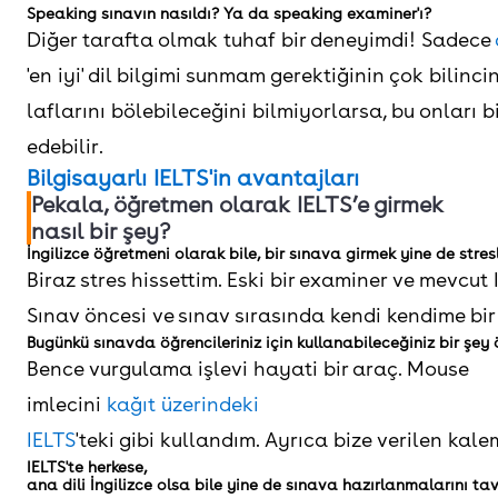
Speaking sınavın nasıldı? Ya da speaking examiner'ı?
Diğer tarafta olmak tuhaf bir deneyimdi! Sadece
'en iyi' dil bilgimi sunmam gerektiğinin çok bil
laflarını bölebileceğini bilmiyorlarsa, bu onları 
edebilir.
Bilgisayarlı IELTS'in avantajları
Pekala, öğretmen olarak IELTS’e girmek
nasıl bir şey?
İngilizce öğretmeni olarak bile, bir sınava girmek yine de stresl
Biraz stres hissettim. Eski bir examiner ve mevcu
Sınav öncesi ve sınav sırasında kendi kendime b
Bugünkü sınavda öğrencileriniz için kullanabileceğiniz bir şey 
Bence vurgulama işlevi hayati bir araç. Mouse
imlecini
kağıt üzerindeki
IELTS
'teki gibi kullandım. Ayrıca bize verilen k
IELTS'te herkese,
ana dili İngilizce olsa bile yine de sınava hazırlanmalarını tav