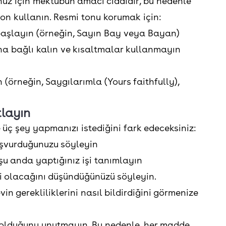
nuz için mektubun amacı ciddidir, bu nedenle
on kullanın. Resmi tonu korumak için:
başlayın (örneğin, Sayın Bay veya Bayan)
 bağlı kalın ve kısaltmalar kullanmayın
 (örneğin, Saygılarımla (Yours faithfully),
tlayın
 üç şey yapmanızı istediğini fark edeceksiniz:
aşvurduğunuzu söyleyin
n şu anda yaptığınız işi tanımlayın
yi olacağını düşündüğünüzü söyleyin.
n gerekliliklerini nasıl bildirdiğini görmenize
 olduğunu unutmayın. Bu nedenle, her madde