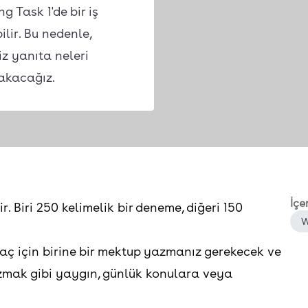
g Task 1'de bir iş
lir. Bu nedenle,
z yanıta neleri
akacağız.
İçe
r. Biri 250 kelimelik bir deneme, diğeri 150
W
aç için birine bir mektup yazmanız gerekecek ve
mak gibi yaygın, günlük konulara veya