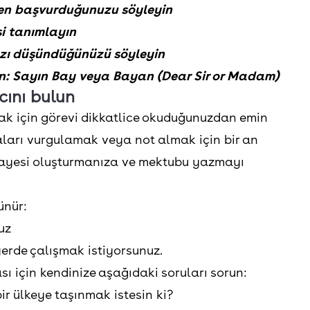
en başvurduğunuzu söyleyin
şi tanımlayın
ızı düşündüğünüzü söyleyin
n: Sayın Bay veya Bayan (Dear Sir or Madam)
ını bulun
 için görevi dikkatlice okuduğunuzdan emin
aları vurgulamak veya not almak için bir an
ikayesi oluşturmanıza ve mektubu yazmayı
ünür:
uz
 yerde çalışmak istiyorsunuz.
ı için kendinize aşağıdaki soruları sorun:
ir ülkeye taşınmak istesin ki?