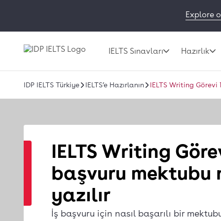
Explore o
IELTS Sınavları
Hazırlık
IDP IELTS Türkiye
IELTS’e Hazırlanın
IELTS Writing Görevi 
IELTS Writing Görevi
başvuru mektubu 
yazılır
İş başvuru için nasıl başarılı bir mektu