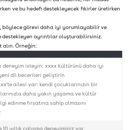
erken ve bu hedefi destekleyecek fikirler üretirken
, böylece görevi daha iyi yorumlayabilir ve
 destekleyen ayrıntılar oluşturabilirsiniz.
 alın. Örneğin:
ı deneyim isteyin: xxxx kültürünü daha iyi
eni dil becerileri geliştirin
xx'te ailesi var: kendi çocuklarınızın bir
larınızla daha yakın yaşama ve kültür
lgi edinme fırsatına sahip olmasını
z
e 10 yıllık çalışma deneyiminiz var