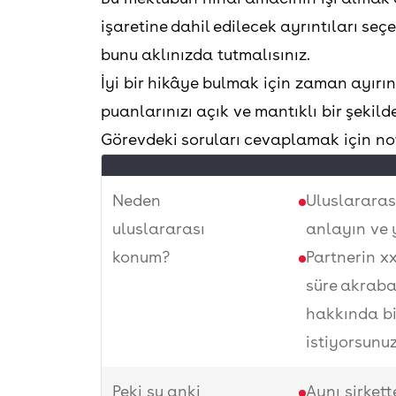
işaretine dahil edilecek ayrıntıları seç
bunu aklınızda tutmalısınız.
İyi bir hikâye bulmak için zaman ayırın
puanlarınızı açık ve mantıklı bir şekilde
Görevdeki soruları cevaplamak için not
Neden
Uluslararas
uluslararası
anlayın ve y
konum?
Partnerin xx
süre akraba
hakkında bi
istiyorsunu
Peki şu anki
Aynı şirkett