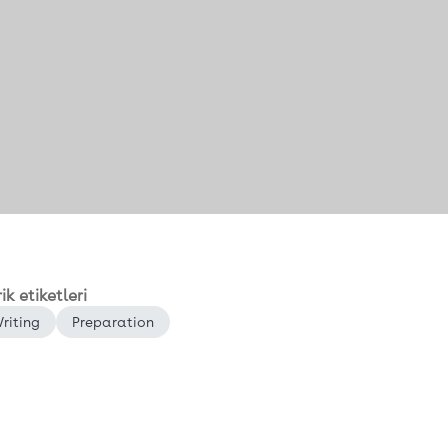
rik etiketleri
riting
Preparation