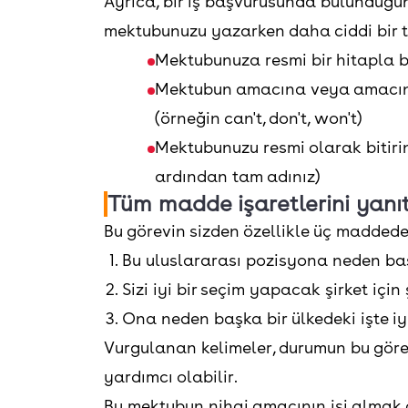
Ayrıca, bir iş başvurusunda bulunduğu
mektubunuzu yazarken daha ciddi bir t
Mektubunuza resmi bir hitapla 
Mektubun amacına veya amacına
(örneğin can't, don't, won't)
Mektubunuzu resmi olarak bitirin
ardından tam adınız)
Tüm madde işaretlerini yanı
Bu görevin sizden özellikle üç maddede
Bu uluslararası pozisyona neden b
Sizi iyi bir seçim yapacak şirket içi
Ona neden başka bir ülkedeki işte i
Vurgulanan kelimeler, durumun bu görevi
yardımcı olabilir.
Bu mektubun nihai amacının işi almak