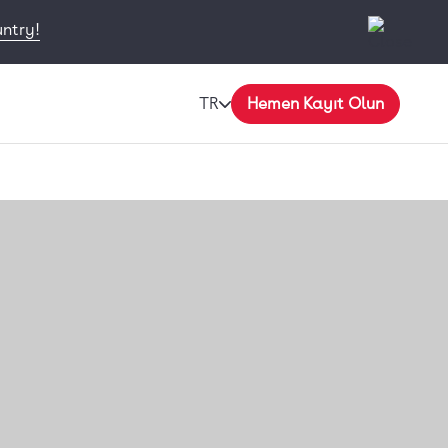
untry!
TR
Hemen Kayıt Olun