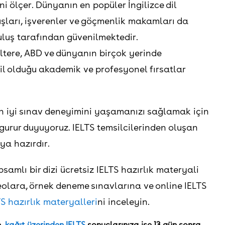
ini ölçer. Dünyanın en popüler İngilizce dil
luşları, işverenler ve göçmenlik makamları da
uluş tarafından güvenilmektedir.
ltere, ABD ve dünyanın birçok yerinde
 dil olduğu akademik ve profesyonel fırsatlar
n iyi sınav deneyimini yaşamanızı sağlamak için
urur duyuyoruz. IELTS temsilcilerinden oluşan
ya hazırdır.
mlı bir dizi ücretsiz IELTS hazırlık materyali
ideolara, örnek deneme sınavlarına ve online IELTS
TS hazırlık materyalleri
ni inceleyin.
e,
kağıt üzerinden IELTS
sonuçlarınıza ise 13 gün sonra