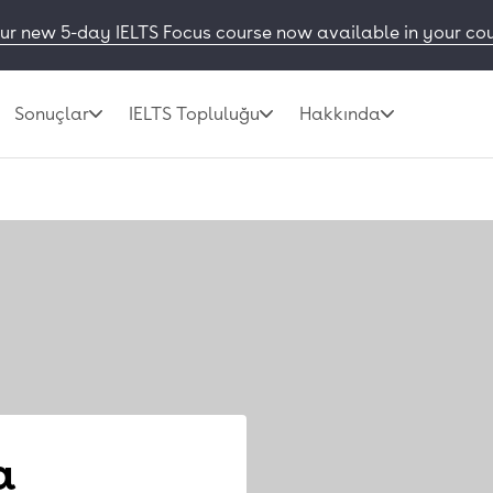
ur new 5-day IELTS Focus course now available in your co
Sonuçlar
IELTS Topluluğu
Hakkında
a