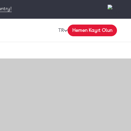
untry!
TR
Hemen Kayıt Olun