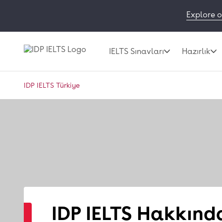
Explore o
IELTS Sınavları
Hazırlık
IDP IELTS Türkiye
IDP IELTS Hakkınd