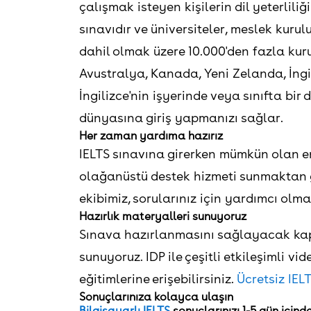
çalışmak isteyen kişilerin dil yeterliliğ
sınavıdır ve üniversiteler, meslek kuru
dahil olmak üzere 10.000'den fazla kur
Avustralya, Kanada, Yeni Zelanda, İngi
İngilizce'nin işyerinde veya sınıfta bir
dünyasına giriş yapmanızı sağlar.
Her zaman yardıma hazırız
IELTS sınavına girerken mümkün olan e
olağanüstü destek hizmeti sunmaktan g
ekibimiz, sorularınız için yardımcı olma
Hazırlık materyalleri sunuyoruz
Sınava hazırlanmasını sağlayacak kapsa
sunuyoruz. IDP ile çeşitli etkileşimli v
eğitimlerine erişebilirsiniz.
Ücretsiz IEL
Sonuçlarınıza kolayca ulaşın
Bilgisayarlı IELTS
sonuçlarınızı 1-5 gün içind