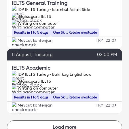
IELTS General Training
IDP IELTS Turkey - Istanbul Asian Side
Bilgisayarlı IELTS
Writing on computer
Results in 1 to 5 days
One Skill Retake available
Mevcut kontenjan
TRY 12210
11
August
, Tuesday
02:00 PM
IELTS Academic
IDP IELTS Turkey - Bakirkoy Englishbox
Bilgisayarlı IELTS
Writing on computer
Results in 1 to 5 days
One Skill Retake available
Mevcut kontenjan
TRY 12210
Load more