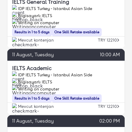
IELTS General Training
IDP IELTS Turkey - Istanbul Asian Side
Bilgisayarlı IELTS
Writing on computer
Results in 1 to 5 days
One Skill Retake available
Mevcut kontenjan
TRY 12210
11
August
, Tuesday
10:00 AM
IELTS Academic
IDP IELTS Turkey - Istanbul Asian Side
Bilgisayarlı IELTS
Writing on computer
Results in 1 to 5 days
One Skill Retake available
Mevcut kontenjan
TRY 12210
11
August
, Tuesday
02:00 PM