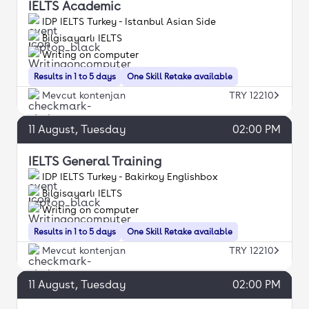
IELTS Academic
IDP IELTS Turkey - Istanbul Asian Side
Bilgisayarlı IELTS
Writing on computer
Results in 1 to 5 days
One Skill Retake available
Mevcut kontenjan
TRY 12210
11
August
, Tuesday
02:00 PM
IELTS General Training
IDP IELTS Turkey - Bakirkoy Englishbox
Bilgisayarlı IELTS
Writing on computer
Results in 1 to 5 days
One Skill Retake available
Mevcut kontenjan
TRY 12210
11
August
, Tuesday
02:00 PM