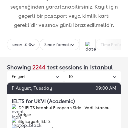
seçeneğinden yararlanabilirsiniz. Kayıt için
geçerli bir pasaport veya kimlik kartı
gereklidir ve sınav günü ibraz edilmelidir.
sınav türü
Sınav formatı
Time Preferen
Showing
2244
test sessions
in Istanbul
En yeni
10
11
August
, Tuesday
09:00 AM
IELTS for UKVI (Academic)
IDP IELTS Istanbul European Side - Vadi Istanbul
Sariyer
Bilgisayarlı IELTS