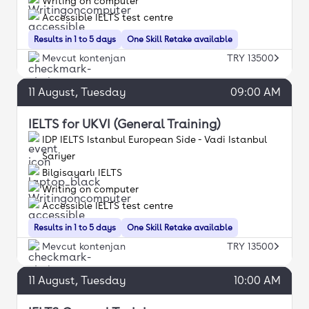
Writing on computer
Accessible IELTS test centre
Results in 1 to 5 days
One Skill Retake available
Mevcut kontenjan
TRY 13500
11
August
, Tuesday
09:00 AM
IELTS for UKVI (General Training)
IDP IELTS Istanbul European Side - Vadi Istanbul
Sariyer
Bilgisayarlı IELTS
Writing on computer
Accessible IELTS test centre
Results in 1 to 5 days
One Skill Retake available
Mevcut kontenjan
TRY 13500
11
August
, Tuesday
10:00 AM