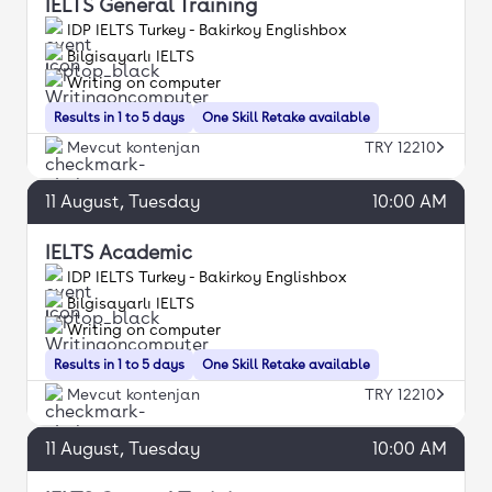
IELTS General Training
IDP IELTS Turkey - Bakirkoy Englishbox
Bilgisayarlı IELTS
Writing on computer
Results in 1 to 5 days
One Skill Retake available
Mevcut kontenjan
TRY 12210
11
August
, Tuesday
10:00 AM
IELTS Academic
IDP IELTS Turkey - Bakirkoy Englishbox
Bilgisayarlı IELTS
Writing on computer
Results in 1 to 5 days
One Skill Retake available
Mevcut kontenjan
TRY 12210
11
August
, Tuesday
10:00 AM