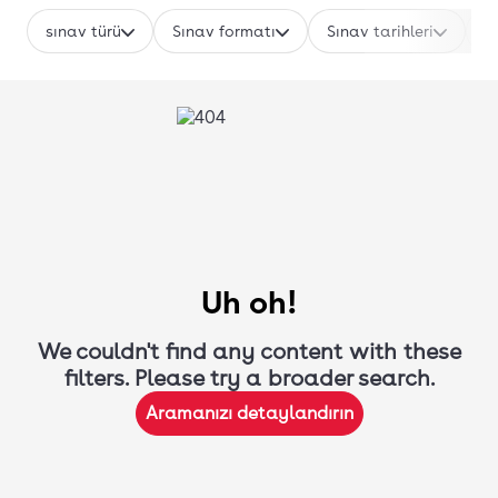
sınav türü
Sınav formatı
Sınav tarihleri
T
Uh oh!
We couldn't find any content with these
filters. Please try a broader search.
Aramanızı detaylandırın