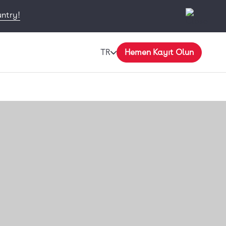
untry!
TR
Hemen Kayıt Olun