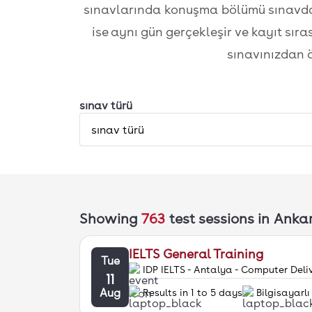
sınavlarında konuşma bölümü sınavdan
ise aynı gün gerçekleşir ve kayıt sır
sınavınızdan ö
sınav türü
sınav türü
Showing
763
test sessions
in Anka
IELTS General Training
Tue
IDP IELTS - Antalya - Computer Deli
11
Aug
Results in 1 to 5 days
Bilgisayarlı