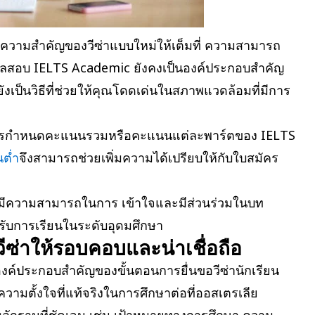
ความสำคัญของวีซ่าแบบใหม่ให้เต็มที่ ความสามารถ
ผลสอบ IELTS Academic ยังคงเป็นองค์ประกอบสำคัญ
งเป็นวิธีที่ช่วยให้คุณโดดเด่นในสภาพแวดล้อมที่มีการ
ีการกำหนดคะแนนรวมหรือคะแนนแต่ละพาร์ตของ IELTS
นต่ำ
จึงสามารถช่วยเพิ่มความได้เปรียบให้กับใบสมัคร
คุณมีความสามารถในการ เข้าใจและมีส่วนร่วมในบท
รับการเรียนในระดับอุดมศึกษา
วีซ่าให้รอบคอบและน่าเชื่อถือ
องค์ประกอบสำคัญของขั้นตอนการยื่นขอวีซ่านักเรียน
ความตั้งใจที่แท้จริงในการศึกษาต่อที่ออสเตรเลีย