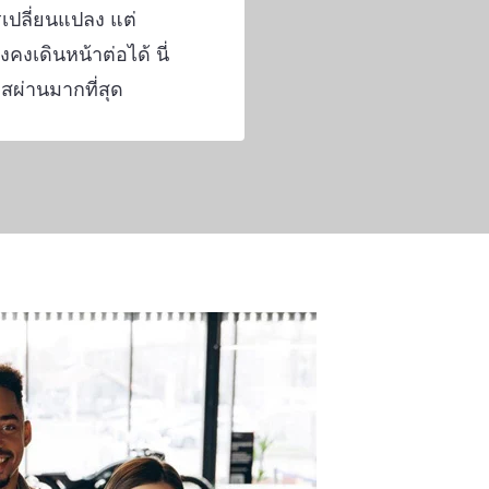
เปลี่ยนแปลง แต่
งเดินหน้าต่อได้ นี่
สผ่านมากที่สุด