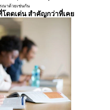
ารณาด้วยเช่นกัน
ี่โดดเด่น สำคัญกว่าที่เคย