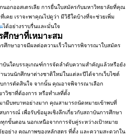
ากนอกออสเตรเลีย การยื่นใบสมัครกับมหาวิทยาลัยที่คุณ
ที่เคย เราจะพาคุณไปดูว่า มีวิธีใดบ้างที่จะช่วยเพิ่ม
ยน
ได้อย่างราบรื่นและมั่นใจ
ารศึกษาที่เหมาะสม
การศึกษาอาจมีผลต่อความเร็วในการพิจารณาใบสมัคร
สถาบันใดบรรลุเกณฑ์การจัดลำดับความสำคัญแล้วหรือยัง
วนนักศึกษาต่างชาติใหม่ในแต่ละปีได้จากเว็บไซต์
อบการตัดสินใจ จากนั้น คุณอาจพิจารณาเลือก
ิชาที่ต้องการ หรือทำเลที่ตั้ง
ข้ามามีบทบาทอย่างมาก คุณสามารถนัดหมายเข้าพบที่
บการณ์ เพื่อรับข้อมูลเชิงลึกเกี่ยวกับสถาบันการศึกษา
ทุกขั้นตอน นอกเหนือจากการจับคู่ระหว่างเป้าหมาย
จัยอย่าง คุณภาพของหลักสูตร ที่ตั้ง และความสะดวกใน