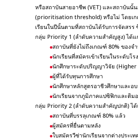
หรือสถาบันสายอาชีพ (VET) และสถาบันนั้น
(prioritisation threshold) หรือไม่ โดยเกณ
เรียนในปีนั้นตามที่สถาบันได้รับการจัดสรร 
กลุ่ม Priority 1 (ลำดับความสำคัญสูง) ได้แก
สถาบันที่ยังไม่ถึงเกณฑ์ 80% ของจำ
นักเรียนที่สมัครเข้าเรียนในระดับโร
นักศึกษาระดับปริญญาวิจัย (Highe
ผู้ที่ได้รับทุนการศึกษา
นักศึกษาหลักสูตรอาชีวศึกษาและอบ
นักเรียนจากภูมิภาคแปซิฟิกและติมอ
กลุ่ม Priority 2 (ลำดับความสำคัญปกติ) ได้
สถาบันที่บรรลุเกณฑ์ 80% แล้ว
ผู้สมัครที่ยื่นตามหลัง
ใบสมัครวีซ่านักเรียนจากต่างประเทศ