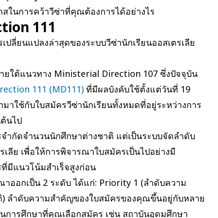
สในการคว้าวีซ่าที่คุณต้องการได้อย่างไร
ction 111
ารเปลี่ยนแปลงล่าสุดของระบบวีซ่านักเรียนออสเตรเลีย
่ภายใต้แนวทาง Ministerial Direction 107 ซึ่งปัจจุบัน
irection 111 (MD111)
ที่มีผลบังคับใช้ตั้งแต่วันที่ 19
ใช้กับใบสมัครวีซ่านักเรียนทั้งหมดที่อยู่ระหว่างการ
นต้นไป
การจำกัดจำนวนนักศึกษาต่างชาติ แต่เป็นระบบจัดลำดับ
เลีย เพื่อให้การพิจารณาใบสมัครเป็นไปอย่างมี
ี่มีแนวโน้มสำเร็จสูงก่อน
อกเป็น 2 ระดับ ได้แก่: Priority 1 (ลำดับความ
ติ) ลำดับความสำคัญของใบสมัครของคุณขึ้นอยู่กับหลาย
นการศึกษาที่คุณเลือกสมัคร เช่น สถาบันอุดมศึกษา