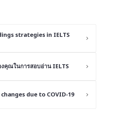
ings strategies in IELTS
ของคุณในการสอบอ่าน IELTS
y changes due to COVID-19