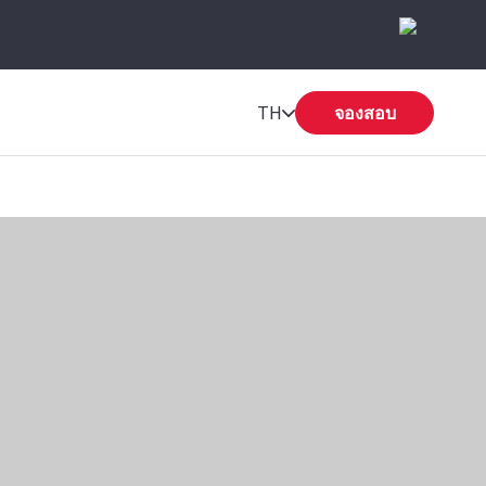
TH
จองสอบ