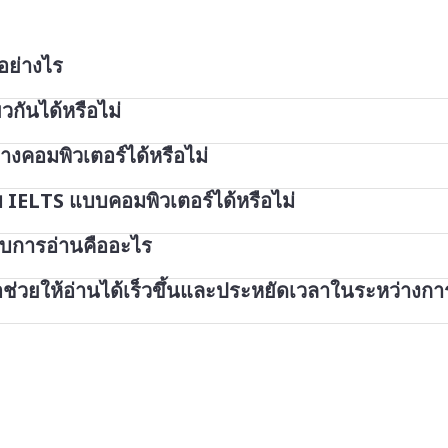
อย่างไร
กันได้หรือไม่
ะแบบสอบผ่านคอมพิวเตอร์ คุณจะได้ทำข้อสอบตามลำดับต่อ
อนหรือไม่ก็หลังช่วงเวลาของการสอบดังกล่าว ทั้งนี้ คุณอา
งคอมพิวเตอร์ได้หรือไม่
ยนนั้นจะเป็นไปอย่างต่อเนื่องและเสร็จสิ้นในวันเดียวกัน
กล่าวหนึ่งวันโดยขึ้นอยู่กับว่าคุณไปรับการทดสอบที่ศูนย์สอ
สอบของคุณ
IELTS แบบคอมพิวเตอร์ได้หรือไม่
คุณจะได้ทำส่วนการอ่าน การเขียน และการฟังของการสอบ I
ูดจะดําเนินการในวันเดียวกัน ไม่ว่าจะก่อนหรือหลังส่ว
ุมสอบ IELTS
อบการอ่านคืออะไร
ทึกและไฮไลต์ คุณสามารถลองใช้ฟังก์ชันเหล่านี้ในการสอบเพ
ยดการเข้าสู่ระบบที่คุณได้รับเมื่อเริ่มการสอบ
ื่อช่วยให้อ่านได้เร็วขึ้นและประหยัดเวลาในระหว่างกา
ต่ให้คิดถึงการอ่านจับใจความและการอ่านอย่างละเอียดด้วย อ
และความหมายทั่วไปของบทความ จากนั้น ดูที่คําสําคัญในคํา
ียดและเน้นคําที่สำคัญ เช่น คํานามและคํากริยา
กขึ้น การอ่านจะง่ายขึ้น