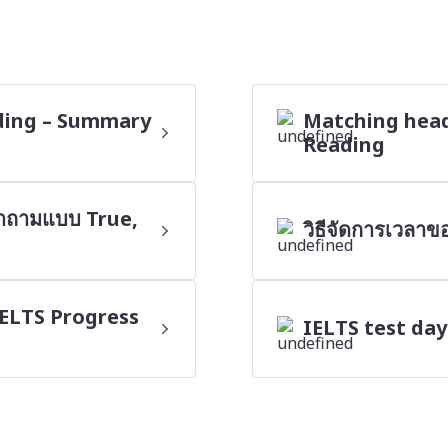
ding – Summary
Matching head
Reading
คำถามแบบ True,
วิธีจัดการเวลา
 IELTS Progress
IELTS test da