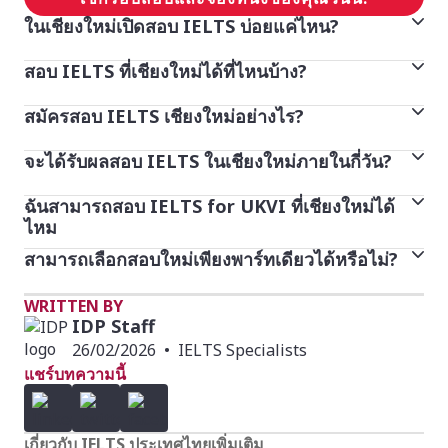
ในเชียงใหม่เปิดสอบ IELTS บ่อยแค่ไหน?
สอบ IELTS ที่เชียงใหม่ได้ที่ไหนบ้าง?
โดยปกติแล้วการสอบ IELTS ด้วยคอมพิวเตอร์ จะมีรอบ
สอบเปิดให้บริการหลายรอบต่อเดือน และในบางศูนย์สอบ
สมัครสอบ IELTS เชียงใหม่อย่างไร?
IELTS on Computer มีสอบที่ศูนย์สอบ IDP 3 แห่งใน
ยังมีรอบสอบวันเสาร์-อาทิตย์ เพื่ออำนวยความสะดวกให้กับ
เชียงใหม่ และ IELTS on Paper มีสอบทุกวันเสาร์
ผู้สมัครอีกด้วย
จะได้รับผลสอบ IELTS ในเชียงใหม่ภายในกี่วัน?
สมัครสอบได้ง่าย ๆ ผ่านเว็บไซต์ IDP IELTS Thailand
เลือกรูปแบบ วันสอบ และศูนย์สอบในเชียงใหม่ที่สะดวกได้
ฉันสามารถสอบ IELTS for UKVI ที่เชียงใหม่ได้
สำหรับการสอบ IELTS ด้วยคอมพิวเตอร์ คุณจะได้รับผล
เลย
ไหม
สอบที่รวดเร็วทันใจ โดยปกติผลสอบจะประกาศภายใน 2
สามารถเลือกสอบใหม่เพียงพาร์ทเดียวได้หรือไม่?
ได้ค่ะ การสอบ IELTS for UKVI มีเปิดให้บริการในศูนย์
วัน หลังจากวันที่คุณสอบเสร็จสิ้น
สอบของ IDP ที่กำหนดไว้ในจังหวัดเชียงใหม่ เพื่อรองรับผู้ที่
WRITTEN BY
ได้ค่ะ ด้วยบริการ IELTS One Skill Retake ผู้สมัครที่มี
ต้องการยื่นวีซ่าและศึกษาต่อในสหราชอาณาจักร
IDP Staff
คุณสมบัติตามเงื่อนไขสามารถเลือกสอบใหม่ในทักษะที่
26/02/2026
•
IELTS Specialists
ต้องการสอบซ่อม (ไม่ว่าจะเป็น การฟัง การอ่าน การเขียน
แชร์บทความนี้
หรือการพูด) โดยไม่จำเป็นต้องเข้าสอบใหม่ทั้งหมดทุกพาร์
ท
เกี่ยวกับ IELTS ประเทศไทยเพิ่มเติม