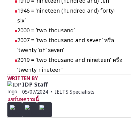
1910 = ‘nineteen (hundred and) ten’
1946 = ‘nineteen (hundred and) forty-
six’
2000 = ‘two thousand’
2007 = ‘two thousand and seven’ หรือ
‘twenty ‘oh’ seven’
2019 = ‘two thousand and nineteen’ หรือ
‘twenty nineteen’
WRITTEN BY
IDP Staff
05/07/2024
•
IELTS Specialists
แชร์บทความนี้