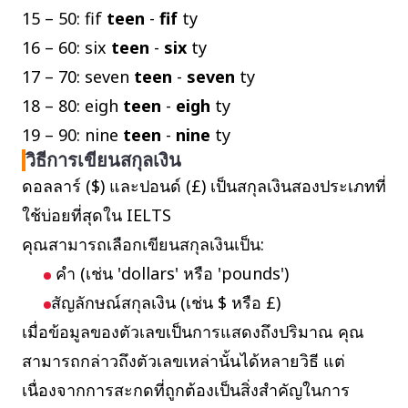
15 – 50: fif
teen
-
fif
ty
16 – 60: six
teen
-
six
ty
17 – 70: seven
teen
-
seven
ty
18 – 80: eigh
teen
-
eigh
ty
19 – 90: nine
teen
-
nine
ty
วิธีการเขียนสกุลเงิน
ดอลลาร์ ($) และปอนด์ (£) เป็นสกุลเงินสองประเภทที่
ใช้บ่อยที่สุดใน IELTS
คุณสามารถเลือกเขียนสกุลเงินเป็น:
คำ (เช่น 'dollars' หรือ 'pounds')
สัญลักษณ์สกุลเงิน (เช่น $ หรือ £)
เมื่อข้อมูลของตัวเลขเป็นการแสดงถึงปริมาณ คุณ
สามารถกล่าวถึงตัวเลขเหล่านั้นได้หลายวิธี แต่
เนื่องจากการสะกดที่ถูกต้องเป็นสิ่งสำคัญในการ