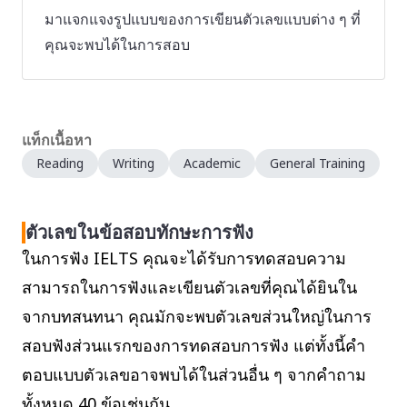
มาแจกแจงรูปแบบของการเขียนตัวเลขแบบต่าง ๆ ที่
คุณจะพบได้ในการสอบ
แท็กเนื้อหา
Reading
Writing
Academic
General Training
ตัวเลขในข้อสอบทักษะการฟัง
ในการฟัง IELTS คุณจะได้รับการทดสอบความ
สามารถในการฟังและเขียนตัวเลขที่คุณได้ยินใน
จากบทสนทนา คุณมักจะพบตัวเลขส่วนใหญ่ในการ
สอบฟังส่วนแรกของการทดสอบการฟัง แต่ทั้งนี้คำ
ตอบแบบตัวเลขอาจพบได้ในส่วนอื่น ๆ จากคำถาม
ทั้งหมด 40 ข้อเช่นกัน