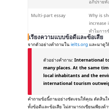
อภิปรายท
Multi-part essay
Why is sh
increase 
ทำไมการช้
เรียงความแบบข้อดีและข้อเสีย
และความนิย
จากตัวอย่างคำถามใน
ielts.org
และมาดูวิ
Multi-part and opinion
What for
ตัวอย่างคำถาม:
International 
essay
outweigh 
many places. At the same time
ปัญหาเหล่า
local inhabitants and the env
หรือไม่?
international tourism outwei
Advantage/disadvantage
What are 
essay
ข้อดีและข้
คำถามข้อนี้ถามอย่างชัดเจนให้คุณ ตัดสินใจว่
ทั้งข้อดีและข้อเสีย ไม่สามารถเขียนเพียงด้า