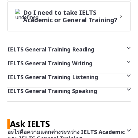
Do I need to take IELTS
Academic or General Training?
IELTS General Training Reading
IELTS General Training Writing
This part of the test checks your understanding of
reading materials you are likely to encounter daily in
IELTS General Training Listening
The General Training Writing test includes two tasks
everyday life. Common items like extracts from
that are based on topics of general interest.
books, magazines, newspapers, notices,
IELTS General Training Speaking
In this section of the test you’ll listen to four
advertisements, company handbooks and guidelines.
recordings, then answer 10 questions for each
Task 1:
You are presented with a situation and asked
The Speaking test assesses your use of spoken
section of the Listening test.
to write a letter requesting information or
English. The test lasts between 11 and 14 minutes,
The Reading test is in three parts:
explaining a situation. The letter may be personal,
Ask IELTS
where you discuss a variety of topics with an IELTS
You listen to four recordings which are a mix of
semi-formal or formal in style.
examiner. Your test takes place in a quiet room with
อะไรคือความแตกต่างระหว่าง IELTS Academic
- Part 1 contains several short texts
monologues and conversations from a range of