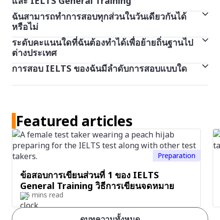
และ IELTS General Training
an examiner who encourages you to keep speaking.
native speakers, and you can only hear each
Task 2:
Also, you are asked to write an essay in
ฉันสามารถทําการสอบทุกส่วนในวันเดียวกันได้
หากคุณต้องการศึกษาในระดับอุดมศึกษาในประเทศที่ใช้
- Part 2 contains two more short texts
recording once. There are 10 questions for each
หรือไม่
response to a point of view, argument or problem.
There are 3 parts to the Speaking test.
ภาษาอังกฤษ คุณอาจจําเป็นต้องทําการสอบ IELTS
section of the Listening test.
The essay can be slightly more personal in style
ระดับคะแนนใดที่ฉันต้องทำได้เพื่อย้ายถิ่นฐานไป
การทำข้อสอบส่วนการฟัง การอ่าน และการเขียนนั้นจะ
Academic
- Part 3 contains one longer text.
ต่างประเทศ
compared to an Academic Writing task. You should
เป็นไปอย่างต่อเนื่องและเสร็จสิ้นในวันเดียวกัน ในบางศูนย์
Part 1:
The examiner asks you general questions
การสอบ General Training จะพิจารณาที่ความสามารถ
These questions test your ability to understand:
การสอบ IELTS ของฉันมีลําดับการสอบแบบใด
support your point of view with relevant examples
ระดับคะแนนที่คุณต้องใช้ในการย้ายไปยังประเทศใด
สอบ คุณจะนั่งสอบพูดในวันเดียวกัน หรือไม่เกิน 7 วันก่อน
about yourself and a range of familiar topics, such as
ทางภาษาอังกฤษของคุณในสภาพแวดล้อมการทํางานหรือ
from your own knowledge and experience.
ประเทศหนึ่งจะแตกต่างกันออกไป โปรดดู
หน้าใครยอมรับ
หรือหลังวันสอบของคุณ
home, family, work, studies and interests. This part
สังคม หากคุณวางแผนที่จะศึกษาในระดับมัธยมศึกษา ลง
- Main ideas and detailed factual information
หากคุณสอบ IELTS แบบคอมพิวเตอร์ คุณจะทําการสอบตา
IELTS ของเรา
เพื่อดูระดับคะแนนที่คุณต้องการ
หากคุณสอบ IELTS แบบคอมพิวเตอร์ การสอบพูดจะดํา
lasts between 4 and 5 minutes.
ทะเบียนเข้าร่วมการฝึกอบรมวิชาชีพ ย้ายไปทํางานในต่าง
มลําดับต่อไปนี้ในวันเดียวกัน: การฟัง การอ่าน และการ
เนินการในวันเดียวกัน ไม่ว่าจะก่อนหรือหลังส่วนอื่น ๆ อีก
ประเทศ หรือย้ายไปยังแคนาดา ออสเตรเลีย นิวซีแลนด์ สห
Featured articles
- The opinions and attitudes of speakers
เขียน โดยการสอบพูดนั้นจะมีก่อนหรือหลังช่วงการสอบนี้
สามส่วนของการสอบ
Part 2:
You are given a task card and the examiner
ราชอาณาจักร หรือสหรัฐอเมริกา คุณอาจต้องสอบ IELTS
หากคุณสอบ IELTS แบบกระดาษ คุณจะทําการสอบตา
asks you to talk about a topic. You have 1 minute to
General Training
- The purpose of a statement
มลําดับต่อไปนี้: การเขียน การอ่าน และการฟัง การสอบพูด
prepare, before speaking for up to 2 minutes. The
Preparation
- The ability to follow the development of ideas
สามารถทําได้ในวันเดียวกัน หรือไม่เกิน 7 วันก่อนหรือหลัง
examiner may then ask one or two questions on the
วันที่สอบ ทั้งนี้ขึ้นอยู่กับศูนย์สอบ
ข้อสอบการเขียนส่วนที่ 1 ของ IELTS
same topic to finish this part of the test.
General Training วิธีการเขียนจดหมาย
5 mins read
Part 3:
You will be asked more questions about the
ดูบทความทั้งหมด