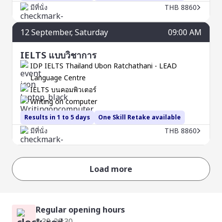
มีที่นั่ง
THB 8860
12
September
, Saturday
09:00 AM
IELTS แบบวิชาการ
IDP IELTS Thailand Ubon Ratchathani - LEAD
Language Centre
IELTS บนคอมพิวเตอร์
Writing on computer
Results in 1 to 5 days
One Skill Retake available
มีที่นั่ง
THB 8860
Load more
Regular opening hours
8:30-20:30