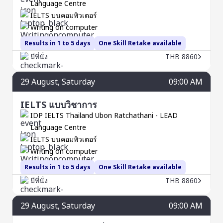
Language Centre
IELTS บนคอมพิวเตอร์
Writing on computer
Results in 1 to 5 days
One Skill Retake available
มีที่นั่ง
THB 8860
29
August
, Saturday
09:00 AM
IELTS แบบวิชาการ
IDP IELTS Thailand Ubon Ratchathani - LEAD
Language Centre
IELTS บนคอมพิวเตอร์
Writing on computer
Results in 1 to 5 days
One Skill Retake available
มีที่นั่ง
THB 8860
29
August
, Saturday
09:00 AM