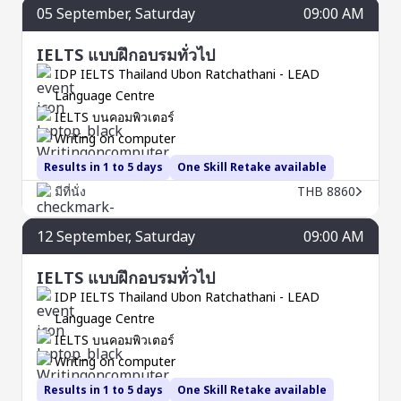
05
September
, Saturday
09:00 AM
IELTS แบบฝึกอบรมทั่วไป
IDP IELTS Thailand Ubon Ratchathani - LEAD
Language Centre
IELTS บนคอมพิวเตอร์
Writing on computer
Results in 1 to 5 days
One Skill Retake available
มีที่นั่ง
THB 8860
12
September
, Saturday
09:00 AM
IELTS แบบฝึกอบรมทั่วไป
IDP IELTS Thailand Ubon Ratchathani - LEAD
Language Centre
IELTS บนคอมพิวเตอร์
Writing on computer
Results in 1 to 5 days
One Skill Retake available