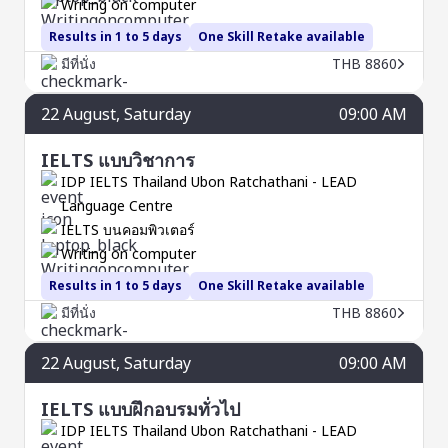
Writing on computer
Results in 1 to 5 days
One Skill Retake available
มีที่นั่ง
THB 8860
22
August
, Saturday
09:00 AM
IELTS แบบวิชาการ
IDP IELTS Thailand Ubon Ratchathani - LEAD
Language Centre
IELTS บนคอมพิวเตอร์
Writing on computer
Results in 1 to 5 days
One Skill Retake available
มีที่นั่ง
THB 8860
22
August
, Saturday
09:00 AM
IELTS แบบฝึกอบรมทั่วไป
IDP IELTS Thailand Ubon Ratchathani - LEAD