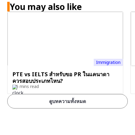
You may also like
Immigration
PTE vs IELTS สำหรับขอ PR ในแคนาดา
ควรสอบประเภทไหน?
5 mins read
ดูบทความทั้งหมด