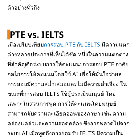
ตัวอย่างทั่วถึง
PTE vs. IELTS
เมื่อเปรียบเทียบ
การสอบ PTE กับ IELTS
มีความแตก
ต่างหลายประการที่เห็นได้ชัด หนึ่งในความแตกต่าง
ที่สำคัญคือระบบการให้คะแนน: การสอบ PTE อาศัย
กลไกการให้คะแนนโดยใช้ AI เพื่อให้มั่นใจว่าผล
การสอบมีความสม่ำเสมอและไม่มีความลำเอียง ใน
ขณะที่การสอบ IELTS ใช้ผู้ประเมินมนุษย์ โดย
เฉพาะในส่วนการพูด การให้คะแนนโดยมนุษย์
สามารถจับความละเอียดอ่อนของภาษา เช่น ความ
คล่องแคล่วและความสอดคล้อง ซึ่งอาจพลาดไปจาก
ระบบ AI เมื่อพูดถึงการยอมรับ IELTS มีความเป็น