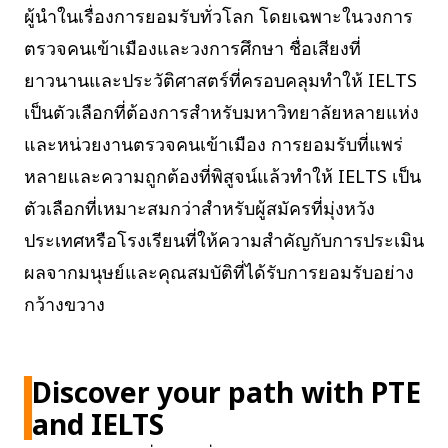
ผู้นำในเรื่องการยอมรับทั่วโลก โดยเฉพาะในวงการ
ตรวจคนเข้าเมืองและวงการศึกษา ชื่อเสียงที่
ยาวนานและประวัติศาสตร์ที่ครอบคลุมทำให้ IELTS
เป็นตัวเลือกที่ต้องการสำหรับมหาวิทยาลัยหลายแห่ง
และหน่วยงานตรวจคนเข้าเมือง การยอมรับที่แพร่
หลายและความถูกต้องที่พิสูจน์แล้วทำให้ IELTS เป็น
ตัวเลือกที่เหมาะสมกว่าสำหรับผู้สมัครที่มุ่งหวัง
ประเทศหรือโรงเรียนที่ให้ความสำคัญกับการประเมิน
ผลจากมนุษย์และคุณสมบัติที่ได้รับการยอมรับอย่าง
กว้างขวาง
Discover your path with PTE
and IELTS