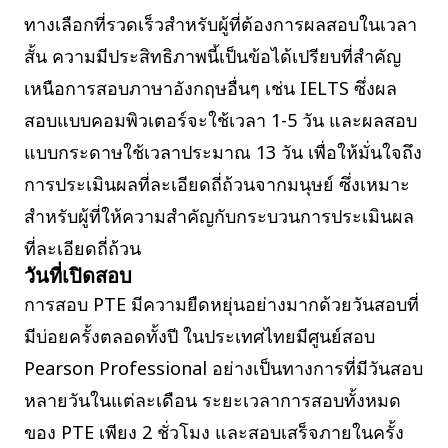
ทางเลือกที่รวดเร็วสำหรับผู้ที่ต้องการผลสอบในเวลา
สั้น ความมีประสิทธิภาพนี้เป็นข้อได้เปรียบที่สำคัญ
เหนือการสอบภาษาอังกฤษอื่นๆ เช่น IELTS ซึ่งผล
สอบแบบคอมพิวเตอร์จะใช้เวลา 1-5 วัน และผลสอบ
แบบกระดาษใช้เวลาประมาณ 13 วัน เพื่อให้มั่นใจถึง
การประเมินผลที่ละเอียดถี่ถ้วนจากมนุษย์ ซึ่งเหมาะ
สำหรับผู้ที่ให้ความสำคัญกับกระบวนการประเมินผล
ที่ละเอียดถี่ถ้วน
วันที่เปิดสอบ
การสอบ PTE มีความยืดหยุ่นอย่างมากด้วยวันสอบที่
มีบ่อยครั้งตลอดทั้งปี ในประเทศไทยมีศูนย์สอบ
Pearson Professional อย่างเป็นทางการที่มีวันสอบ
หลายวันในแต่ละเดือน ระยะเวลาการสอบทั้งหมด
ของ PTE เพียง 2 ชั่วโมง และสอบเสร็จภายในครั้ง