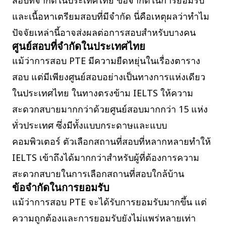
สอบที่จำกัดในประเทศไทย ข้อจำกัดในการยอมรับ
และเนื้อหาเตรียมสอบที่มีจำกัด นี่คือเหตุผลว่าทำไม
ปัจจัยเหล่านี้อาจส่งผลต่อการสอบสำหรับบางคน
ศูนย์สอบที่จำกัดในประเทศไทย
แม้ว่าการสอบ PTE มีความยืดหยุ่นในเรื่องตาราง
สอบ แต่มีเพียงศูนย์สอบอย่างเป็นทางการแห่งเดียว
ในประเทศไทย ในทางตรงข้าม IELTS ให้ความ
สะดวกสบายมากกว่าด้วยศูนย์สอบมากกว่า 15 แห่ง
ทั่วประเทศ ซึ่งมีทั้งแบบกระดาษและแบบ
คอมพิวเตอร์ ตัวเลือกสถานที่สอบที่หลากหลายทำให้
IELTS เข้าถึงได้มากกว่าสำหรับผู้ที่ต้องการความ
สะดวกสบายในการเลือกสถานที่สอบใกล้บ้าน
ข้อจำกัดในการยอมรับ
แม้ว่าการสอบ PTE จะได้รับการยอมรับมากขึ้น แต่
ความถูกต้องและการยอมรับยังไม่แพร่หลายเท่า