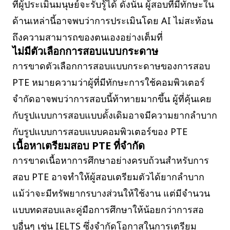
ที่ผู้ประเมินมนุษย์จะรับรู้ได้ ดังนั้น ผู้สอบที่มีทักษะใน
ด้านเหล่านี้อาจพบว่าการประเมินโดย AI ไม่สะท้อน
ถึงความสามารถของตนเองอย่างเต็มที่
ไม่มีตัวเลือกการสอบแบบกระดาษ
การขาดตัวเลือกการสอบแบบกระดาษของการสอบ
PTE หมายความว่าผู้ที่มีทักษะการใช้คอมพิวเตอร์
จำกัดอาจพบว่าการสอบนี้ท้าทายมากขึ้น ผู้ที่คุ้นเคย
กับรูปแบบการสอบแบบดั้งเดิมอาจมีความยากลำบาก
กับรูปแบบการสอบแบบคอมพิวเตอร์ของ PTE
เนื้อหาเตรียมสอบ PTE ที่จำกัด
การขาดเนื้อหาการศึกษาอย่างครบถ้วนสำหรับการ
สอบ PTE อาจทำให้ผู้สอบเตรียมตัวได้ยากลำบาก
แม้ว่าจะมีทรัพยากรบางส่วนให้ใช้งาน แต่มีจำนวน
แบบทดสอบและคู่มือการศึกษาให้น้อยกว่าการสอ
บอื่นๆ เช่น IELTS ซึ่งจำกัดโอกาสในการเตรียม