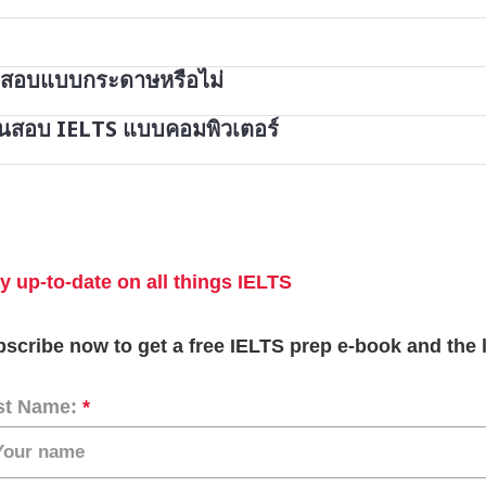
ะแบบสอบผ่านคอมพิวเตอร์ คุณจะได้ทำข้อสอบตามลำดับต่อ
อนหรือไม่ก็หลังช่วงเวลาของการสอบดังกล่าว ทั้งนี้ คุณอา
ารสอบแบบกระดาษหรือไม่
กล่าวหนึ่งวันโดยขึ้นอยู่กับว่าคุณไปรับการทดสอบที่ศูนย์สอ
ฉันสอบ IELTS แบบคอมพิวเตอร์
สรรให้กับข้อสอบแต่ละส่วนและเนื้อหาจะเหมือนกันสําหร
ุณจะได้รับผลภายใน 1 ถึง 5 วันหลังจากที่ทําการสอบ อ
กระดาษและคอมพิวเตอร์นั้นเหมือนกัน ดังนั้น ระดับความ
ําการสอบ
ารสอบ IELTS แบบคอมพิวเตอร์ หากคุณมีความถนัดในการ