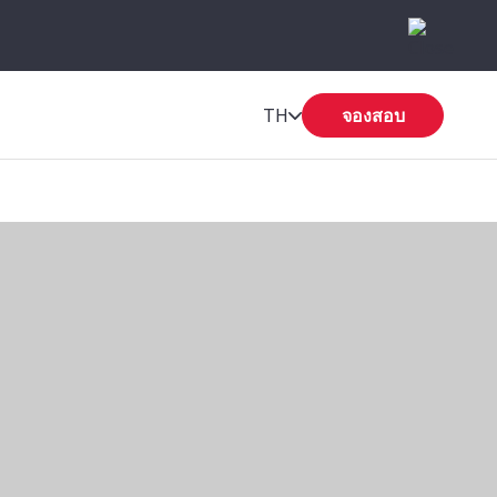
TH
จองสอบ