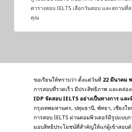
ตารางสอบ IELTS เลือกวันสอบ และสถานที่ส
คุณ
ขอเรียนให้ทราบว่า ตั้งแต่วันที่
22 มีนาคม พ
การสอบที่รวดเร็ว มีประสิทธิภาพ และคล่องตัว
IDP จัดสอบ IELTS อย่างเป็นทางการ และมีศ
กรุงเทพมหานคร, ปทุมธานี, พัทยา, เชียงให
การสอบ IELTS ผ่านคอมพิวเตอร์มีรูปแบบ
มอบสิทธิประโยชน์ที่สำคัญให้แก่ผู้เข้าสอบดัง