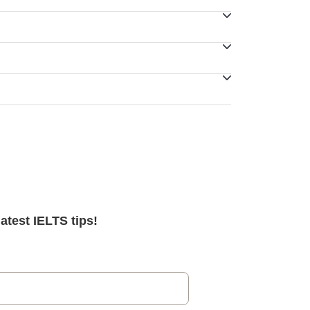
ไปนี้คือการฟัง การอ่าน และการเขียนใน
จจะได้ทำข้อสอบการพูดในวันเดียวกับที่คุณ
บแห่งไหน และจำนวนผู้ที่ไปเข้ารับการ
ับการสอบแบบคอมพิวเตอร์และการสอบแบบ
ย่างไรก็ตาม หากคุณทำข้อสอบ IELTS แบบ
ยากก็เหมือนกัน ความแตกต่างเพียงอย่าง
พิมพ์มากกว่า คุณอาจชอบการสอบ IELTS