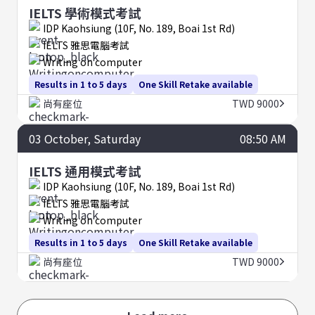
IELTS 學術模式考試
IDP Kaohsiung (10F, No. 189, Boai 1st Rd)
IELTS 雅思電腦考試
Writing on computer
Results in 1 to 5 days
One Skill Retake available
尚有座位
TWD 9000
03
October
, Saturday
08:50 AM
IELTS 通用模式考試
IDP Kaohsiung (10F, No. 189, Boai 1st Rd)
IELTS 雅思電腦考試
Writing on computer
Results in 1 to 5 days
One Skill Retake available
尚有座位
TWD 9000