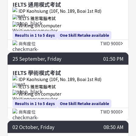
IELTS 通用模式考試
IDP Kaohsiung (10F, No. 189, Boai 1st Rd)
IELTS 雅思電腦考試
Writing on computer
Results in 1 to 5 days
One Skill Retake available
尚有座位
TWD 9000
25
September
, Friday
01:50 PM
IELTS 學術模式考試
IDP Kaohsiung (10F, No. 189, Boai 1st Rd)
IELTS 雅思電腦考試
Writing on computer
Results in 1 to 5 days
One Skill Retake available
尚有座位
TWD 9000
02
October
, Friday
08:50 AM