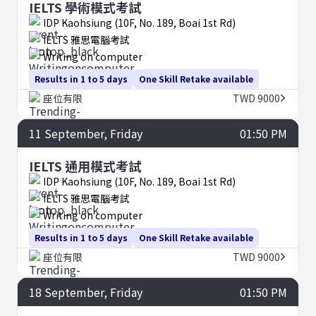
IELTS 學術模式考試
IDP Kaohsiung (10F, No. 189, Boai 1st Rd)
IELTS 雅思電腦考試
Writing on computer
Results in 1 to 5 days
One Skill Retake available
座位有限
TWD 9000
11
September
, Friday
01:50 PM
IELTS 通用模式考試
IDP Kaohsiung (10F, No. 189, Boai 1st Rd)
IELTS 雅思電腦考試
Writing on computer
Results in 1 to 5 days
One Skill Retake available
座位有限
TWD 9000
18
September
, Friday
01:50 PM