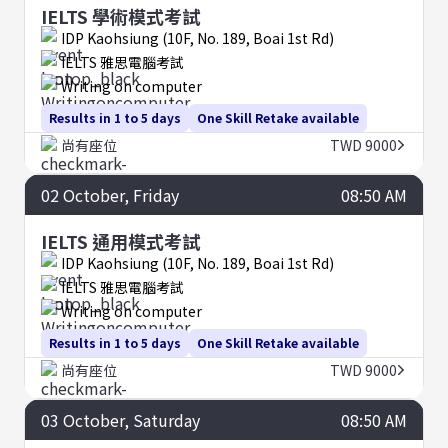
IELTS 學術模式考試
IDP Kaohsiung (10F, No. 189, Boai 1st Rd)
IELTS 雅思電腦考試
Writing on computer
Results in 1 to 5 days
One Skill Retake available
尚有座位
TWD 9000
02
October
, Friday
08:50 AM
IELTS 通用模式考試
IDP Kaohsiung (10F, No. 189, Boai 1st Rd)
IELTS 雅思電腦考試
Writing on computer
Results in 1 to 5 days
One Skill Retake available
尚有座位
TWD 9000
03
October
, Saturday
08:50 AM