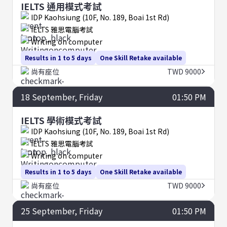
IELTS 通用模式考試
IDP Kaohsiung (10F, No. 189, Boai 1st Rd)
IELTS 雅思電腦考試
Writing on computer
Results in 1 to 5 days
One Skill Retake available
尚有座位
TWD 9000
18
September
, Friday
01:50 PM
IELTS 學術模式考試
IDP Kaohsiung (10F, No. 189, Boai 1st Rd)
IELTS 雅思電腦考試
Writing on computer
Results in 1 to 5 days
One Skill Retake available
尚有座位
TWD 9000
25
September
, Friday
01:50 PM