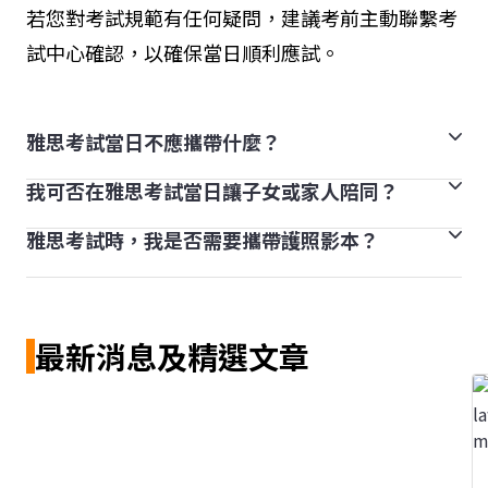
若您對考試規範有任何疑問，建議考前主動聯繫考
試中心確認，以確保當日順利應試。
雅思考試當日不應攜帶什麼？
我可否在雅思考試當日讓子女或家人陪同？
考試應秉持誠實，任何舞弊行為均禁止。除了護照、透明
瓶裝水以外，其他物品均不得攜帶。
雅思考試時，我是否需要攜帶護照影本？
不可以。只有考生和監考員得在考試期間進入試場。如果
進入考場前，監考人員會協助考生將其他物品放在置物
您的家人或朋友打算在考試結束後接送您，請讓他們在試
區：如包包、帽子、手錶，電子產品等，其中電子產品須
不需攜帶護照影本，只需攜帶有效護照正本。
場外等候。
關機再置物；考生須淨空口袋，所有口袋物品都將視為違
禁品。
最新消息及精選文章
一旦進入考場後發現上述違反考試規定之物品，您將會被
取消考試資格，不會收到成績，亦不得申請轉場/退費。
若有攜帶助聽器等醫療設備需求，請務必在考前申請(提
供醫師診斷証明文件)，否則不得帶進考場。