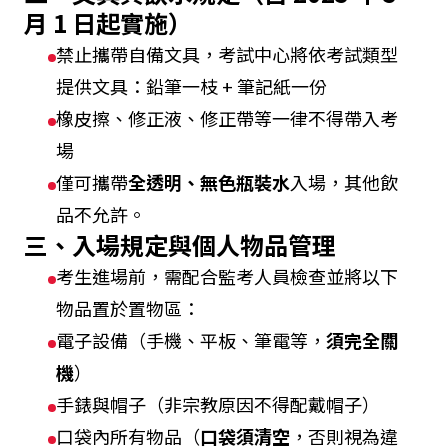
月 1 日起實施）
禁止攜帶自備文具，考試中心將依考試類型
提供文具：鉛筆一枝 + 筆記紙一份
橡皮擦、修正液、修正帶等一律不得帶入考
場
僅可攜帶
全透明、無色瓶裝水
入場，其他飲
品不允許。
三、入場規定與個人物品管理
考生進場前，需配合監考人員檢查並將以下
物品置於置物區：
電子設備（手機、平板、筆電等，
須完全關
機
）
手錶與帽子（非宗教原因不得配戴帽子）
口袋內所有物品（
口袋須清空
，否則視為違