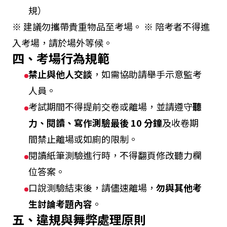
規）
※ 建議勿攜帶貴重物品至考場。 ※ 陪考者不得進
入考場，請於場外等候。
四、考場行為規範
禁止與他人交談
，如需協助請舉手示意監考
人員。
考試期間不得提前交卷或離場，並請遵守
聽
力、閱讀、寫作測驗最後 10 分鐘
及收卷期
間禁止離場或如廁的限制。
閱讀紙筆測驗進行時，不得翻頁修改聽力欄
位答案。
口說測驗結束後，請儘速離場，
勿與其他考
生討論考題內容
。
五、違規與舞弊處理原則