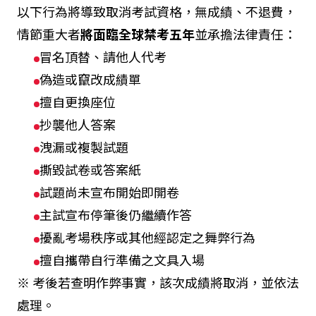
以下行為將導致取消考試資格，無成績、不退費，
情節重大者
將面臨全球禁考五年
並承擔法律責任：
冒名頂替、請他人代考
偽造或竄改成績單
擅自更換座位
抄襲他人答案
洩漏或複製試題
撕毀試卷或答案紙
試題尚未宣布開始即開卷
主試宣布停筆後仍繼續作答
擾亂考場秩序或其他經認定之舞弊行為
擅自攜帶自行準備之文具入場
※ 考後若查明作弊事實，該次成績將取消，並依法
處理。