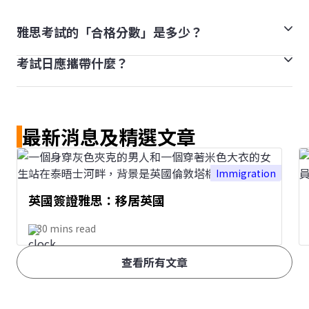
雅思考試的「合格分數」是多少？
考試日應攜帶什麼？
雅思生活技能考試的成績只會顯示為合格或不合格。
雅思考試（學術組）或一般訓練組考試則不設合格或不合
考試當天請攜帶有效護照正本、此外，您可以帶全透明無
格。分數採用 9 級分制。不同教育機構或組織都會根據
色瓶裝水入考場。其他個人物品必須放在試場以外的指定
其需要自訂雅思分數要求。
最新消息及精選文章
空間或儲物櫃，其中手機與所有電子產品必須關閉。如果
發現您隨身攜帶行動電話或電子裝置，您將被取消考試資
格。
Immigration
英國簽證雅思：移居英國
30 mins read
查看所有文章