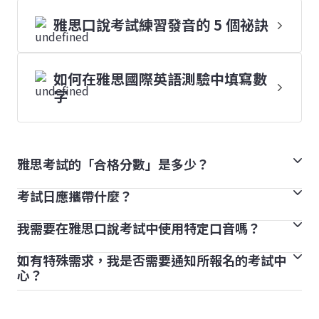
雅思口說考試練習發音的 5 個祕訣
如何在雅思國際英語測驗中填寫數
字
雅思考試的「合格分數」是多少？
考試日應攜帶什麼？
雅思生活技能考試的成績只會顯示為合格或不合格。
雅思考試（學術組）或一般訓練組考試則不設合格或不合
我需要在雅思口說考試中使用特定口音嗎？
考試當天請攜帶有效護照正本、此外，您可以帶全透明無
格。分數採用 9 級分制。不同教育機構或組織都會根據
色瓶裝水入考場。其他個人物品必須放在試場以外的指定
其需要自訂雅思分數要求。
如有特殊需求，我是否需要通知所報名的考試中
每個人都有不同口音，您無需為雅思考試改變口音。相反
空間或儲物櫃，其中手機與所有電子產品必須關閉。如果
心？
地，重點是以自然的節奏清晰表達，讓考官理解內容。每
發現您隨身攜帶行動電話或電子裝置，您將被取消考試資
是的，最好儘早聯絡您的考試中心，告訴他們您的特殊需
天練習英語會話，聆聽不同的英語母語人士的口音，將有
格。