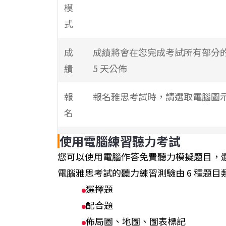
模
式
成
成績將會在您完成考試所有部分的第
績
5 天公佈
報
報名雅思考試時，請選取電腦圖
名
使用電腦練習聽力考試
考
每週最多進行 7 天、每天 3 場的
您可以使用電腦作答免費聽力模擬題目，
試
電腦雅思考試的聽力練習測驗由 6 種題目
日
選擇題
期
配合題
佈局圖、地圖、圖表標記