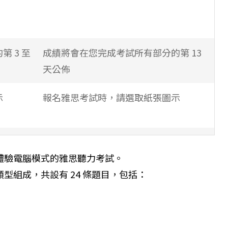
 3 至
成績將會在您完成考試所有部分的第 13
天公佈
示
報名雅思考試時，請選取紙張圖示
考試
每年最多進行 48 天考試（逢星期四及星
體驗電腦模式的雅思聽力考試。
期六）
類型組成，共設有 24 條題目，包括：