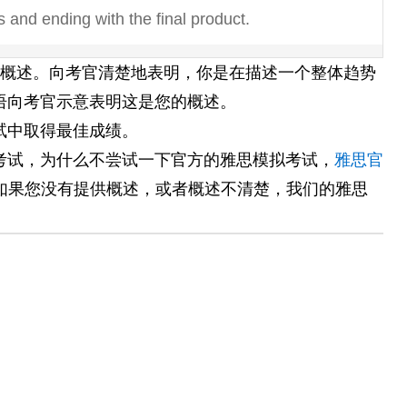
s and ending with the final product.
years, the village has experienced major changes
含概述。向考官清楚地表明，你是在描述一个整体趋势
rming village into a tourist destination.
语向考官示意表明这是您的概述。
试中取得最佳成绩。
e remains the same, there are significant changes
考试，为什么不尝试一下官方的雅思模拟考试，
雅思官
t moves from single offices to an open-plan design.
如果您没有提供概述，或者概述不清楚，我们的雅思
 that the younger age groups visit the cinema the
arely attend.
rts it can be seen that oil is used the most as an
d that most power is required for domestic cooling.
, breakfast contains the lowest amount of sodium,