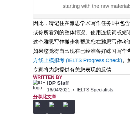
starting with the raw material
Map
In summary, in one hundred 
因此，请记住在雅思学术写作任务1中包
transforming it from a small fa
或你所看到的整体情况。使用连接词或短
这个雅思写作撇步将帮助您在雅思写作考
Plan
Overall, though the area siz
如果您觉得自己现在已经准备好练习写作
planned for this company as i
方线上模拟考 (IELTS Progress Check)
。
专家将为您提供有关您表现的反馈。
Graph
To summarise, it can be seen
WRITTEN BY
most, whereas older people r
IDP Staff
16/04/2021
•
IELTS Specialists
分享此文章
Two
Overall, by looking at the cha
visuals
energy source in this town an
Three
Of the three meals consumed