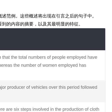
概述范例。这些概述将出现在引言之后的句子中。
看到的内容的摘要，以及其最明显的特征。
en that the total numbers of people employed have
 whereas the number of women employed has
or producer of vehicles over this period followed
ere are six steps involved in the production of cloth