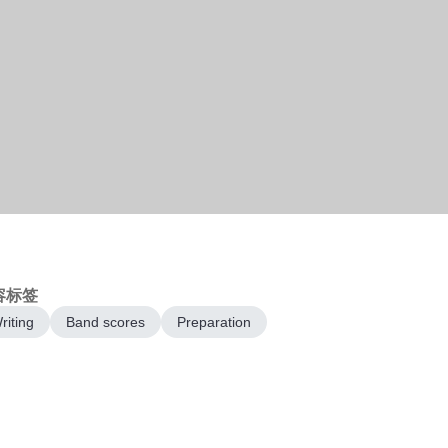
容标签
riting
Band scores
Preparation