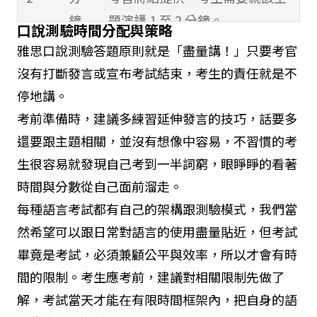
鐘
題演講 1 至 2 分鐘。
口說測驗時間分配與策略
評估對特定主題是否能使用恰當
雅思口說測驗答題原則就是「盡量講！」只要考官
的語言，並且有條不紊地組織想
沒有打斷發言或宣布考試結束，考生的責任就是不
法，並展現詳盡的演說內容。
停地講。
考前準備時，建議多練習延伸發言的技巧，話要多
Part
4-5
雙向討論：
還要跟主題相關，並沒有想像中容易，不習慣的考
3
分
與 Part 2 演講的主題有關。你將
生很容易就發現自己考到一半詞窮，眼睜睜的看著
鐘
會以更概括精簡的方式討論該主
時間與分數從自己面前溜走。
題，並向考官展示更深入地論證
每種語言考試都有自己的架構跟測驗模式，我們當
與分析。
然希望可以跟日常對語言的使用盡量貼近，但考試
畢竟是考試，必須兼顧公平與效率，所以才會有時
間的限制。考生應考前，建議對相關限制先做了
解，考試當天才能在有限時間框架內，把自身的語