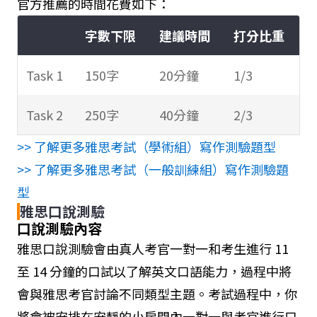
官方推薦的時間花費如下：
方式
字數下限
建議時間
打分比重
Task 1
150字
20分鐘
1/3
Task 2
250字
40分鐘
2/3
>> 了解更多雅思考試（學術組）寫作測驗題型
>> 了解更多雅思考試（一般訓練組）寫作測驗題
型
雅思口說測驗
口說測驗內容
雅思口說測驗會由真人考官一對一和考生進行 11
至 14 分鐘的口試以了解英文口語能力，過程中將
會與雅思考官討論不同類型主題。考試過程中，你
將會被安排在安靜的小房間內一對一與考官進行口