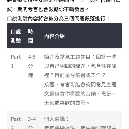
試，期間考官也會鼓勵你不斷發言。
口說測驗內容將會被分為三個問題段落進行：
口說
時
內容介紹
測驗
間
Part
4-5
簡介及常見主題題目：回答一些
1
分
與自己相關的問題，包含住在哪
鐘
裡？目前是在讀書或工作？
接著，考官可能會詢問常見主題
文題包含你喜歡的音樂、烹飪、
天氣或喜歡的電影。
Part
3-4
個人演講：
2
分
考官將給提供，考生需要就該主