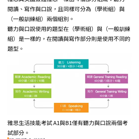
考試
學申請
閱讀、寫作與口說，且同樣可分為（學術組）與
（學術
（一般訓練組）兩個組別。
組）
聽力與口說使用的題型在（學術組）與（一般訓練
組）是一樣的，在閱讀與寫作部分則是使用不同的
英國簽
移民海
V
V
V
V
題型。
證雅思
外(英
考試
國及其
（一般
他國
訓練
家)
組）
雅思生
家庭及
V
V
活技能
配偶英
雅思生活技能考試 A1與B1僅有聽力與口說兩個考
考試 A1
國簽證
試部分。