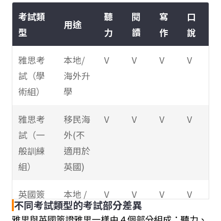
考試類
聽
閱
寫
口
用途
型
力
讀
作
說
雅思考
本地/
V
V
V
V
試（學
海外升
術組）
學
雅思考
移民海
V
V
V
V
試（一
外(不
般訓練
適用於
組）
英國)
英國簽
本地 /
V
V
V
V
不同考試類型的考試部分差異
證雅思
英國留
雅思與英國簽證雅思一樣由 4 個部分組成：聽力、