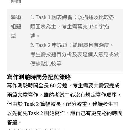
時間
學術
1. Task 1 圖表練習：以描述及比較各
組題
類圖表為主，考生需寫完 150 字描
型
述。
2. Task 2 申論題：範圍廣且有深度，
考生需按題目分析及表達個人意見或做
優缺點比較等
寫作測驗時間分配與策略
一般
1. Task 1 書信撰寫：邀請函，抱怨
寫作測驗時間全長 60 分鐘，考生需要共需要完成
訓練
信，道歉信等，至少 150 字。
兩篇文章寫作，雖然考試中心沒有規定寫作順序，
組題
2. Task 2 為申論題：與學術組類似
但由於 Task 2 篇幅較長、配分較重，建議考生可
型
以先從先Task 2 開始寫作，讓自己有更充裕的時間
答題。
答題
寫作