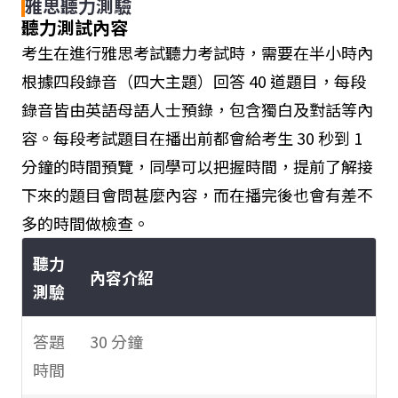
雅思聽力測驗
雅思生
工作、
V
V
聽力測試內容
活技能
短期居
考生在進行雅思考試聽力考試時，需要在半小時內
考試 B1
留英國
根據四段錄音（四大主題）回答 40 道題目，每段
簽證
錄音皆由英語母語人士預錄，包含獨白及對話等內
容。每段考試題目在播出前都會給考生 30 秒到 1
分鐘的時間預覽，同學可以把握時間，提前了解接
下來的題目會問甚麼內容，而在播完後也會有差不
多的時間做檢查。
聽力
內容介紹
測驗
答題
30 分鐘
時間