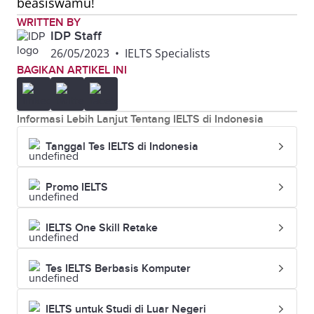
beasiswamu!
Scholarship
jurusan yang
WRITTEN BY
dipilih.
IDP Staff
26/05/2023
•
IELTS Specialists
BAGIKAN ARTIKEL INI
Beasiswa
Australia,
Tidak ada
Indonesia
Amerika,
skor tertentu
Maju –
Belgia,
atau
Informasi Lebih Lanjut Tentang IELTS di Indonesia
Program
China, Hong
mengikuti
Tanggal Tes IELTS di Indonesia
Persiapan
Kong,
ketentuan
S1 Luar
Belanda,
jurusan yang
Promo IELTS
Negeri
Swiss,
dipilih.
IELTS One Skill Retake
Inggris,
Perancis,
Tes IELTS Berbasis Komputer
Korea
Selatan,
IELTS untuk Studi di Luar Negeri