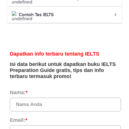
Jepang,
Swedia,
Contoh Tes IELTS
Kanada,
Singapura,
Taiwan,
Denmark,
Italia,
Jerman,
Finlandia
Beasiswa
Amerika
6,5 (Magister
LPDP
Serikat,
Program
(Lembaga
Inggris,
Umum) dan
Pengelola
Swiss,
7,0 (Doktor