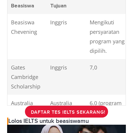
Beasiswa
Tujuan
Beasiswa
Inggris
Mengikuti
Chevening
persyaratan
program yang
dipilih.
Gates
Inggris
7,0
Cambridge
Scholarship
Australia
Australia
6.0 (program
Award
magister) dan
DAFTAR TES IELTS SEKARANG!
Lolos IELTS untuk beasiswamu
6.5 (program
doktoral)