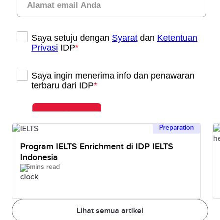
Dana
Tiongkok,
Program
Pendidikan)
Kanada,
Umum)
Singapura,
Jepang,
Australia,
Perancis,
Hong Kong,
Jerman,
Korea
Preparation
Selatan,
Program IELTS Enrichment di IDP IELTS
Indonesia
Belanda,
5mins read
Denmark,
Norwegia,
Finlandia,
Lihat semua artikel