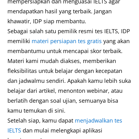
mempersiapkan dan menguasai IELTS agar
besar
mendapatkan hasil yang terbaik. Jangan
program UQ)
khawatir, IDP siap membantu.
Manaaki
Selandia
6,0 (program
Sebagai salah satu pemilik resmi tes IELTS, IDP
New
Baru
sarjana) dan
memiliki
materi persiapan tes gratis
yang akan
Zealand
6,5 (program
membantumu untuk mencapai skor terbaik.
Scholarship
pascasarjana)
Materi kami mudah diakses, memberikan
fleksibilitas untuk belajar dengan kecepatan
Ireland
Irlandia
6.5 (sebagian
dan jadwalmu sendiri. Apakah kamu lebih suka
Government
besar
belajar dari artikel, menonton webinar, atau
Scholarship
universitas)
berlatih dengan soal ujian, semuanya bisa
kamu temukan di sini.
Vanier
Kanada
Mengikuti
Setelah siap, kamu dapat
menjadwalkan tes
Canada
ketentuan
IELTS
dan mulai melengkapi aplikasi
Graduate
program atau