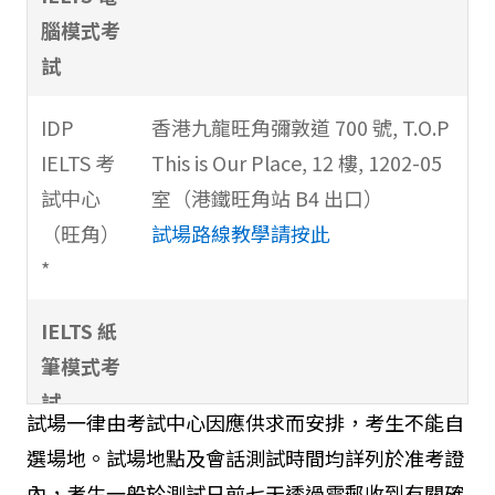
戶，只需按"join as a guest"，再按指示進行付
腦模式考
款即可）（所有資料必須以英文填寫）
試
在報名前，應先準備以下文件:
1.有效的身份證明文件（香港身份證/護照）
IDP
香港九龍旺角彌敦道 700 號, T.O.P
2.身份證明文件* （PDF或JPEG格式）
IELTS 考
This is Our Place, 12 樓, 1202-05
3.付款方法: 信用卡（Visa或Master信用卡） 或
試中心
室（港鐵旺角站 B4 出口）
PayPal
（旺角）
試場路線教學請按此
*
IELTS 紙
筆模式考
試
試場一律由考試中心因應供求而安排，考生不能自
選場地。試場地點及會話測試時間均詳列於准考證
香港諾富
灣仔謝斐道 238 號
[位置]
內，考生一般於測試日前七天透過電郵收到有關確