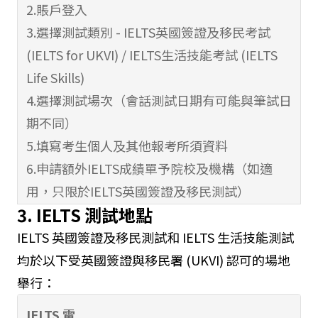
2.賬戶登入
3.選擇測試類別 - IELTS英國簽證及移民考試
(IELTS for UKVI) / IELTS生活技能考試 (IELTS
Life Skills)
4.選擇測試場次（會話測試日期有可能與筆試日
期不同）
5.填寫考生個人及其他報考所須資料
6.申請額外IELTS成績單予院校及機構（如適
用，只限於IELTS英國簽證及移民測試）
3. IELTS 測試地點
7.檢查及覆核報考資料
8.網上付款:接受Visa / Master信用卡或PayPal
IELTS 英國簽證及移民測試和 IELTS 生活技能測試
付款。
均於以下受英國簽證與移民署 (UKVI) 認可的場地
（請注意:如您選用信用卡付款，請先按
舉行：
“PayPal”選項，但您並不需要開設PayPal賬
IELTS 電