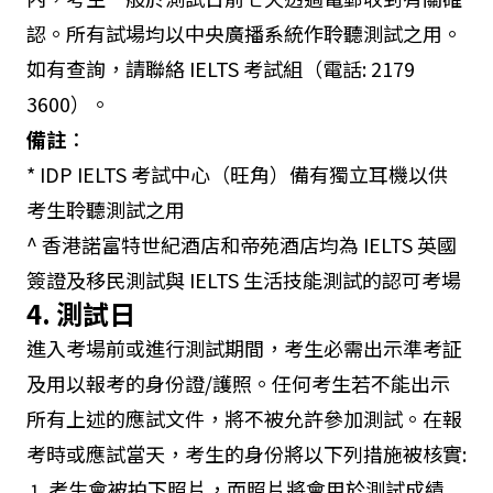
特世紀酒
認。所有試場均以中央廣播系統作聆聽測試之用。
店^
如有查詢，請聯絡 IELTS 考試組（電話: 2179
帝苑酒店
九龍尖東麼地道 69 號
[位置]
3600）。
^
備註
：
* IDP IELTS 考試中心（旺角）備有獨立耳機以供
考生聆聽測試之用
^ 香港諾富特世紀酒店和帝苑酒店均為 IELTS 英國
簽證及移民測試與 IELTS 生活技能測試的認可考場
4. 測試日
進入考場前或進行測試期間，考生必需出示準考証
及用以報考的身份證/護照。任何考生若不能出示
所有上述的應試文件，將不被允許參加測試。在報
考時或應試當天，考生的身份將以下列措施被核實:
考生會被拍下照片，而照片將會用於測試成績