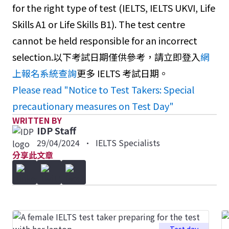
for the right type of test (IELTS, IELTS UKVI, Life
Skills A1 or Life Skills B1). The test centre
cannot be held responsible for an incorrect
selection.以下考試日期僅供參考，請立即登入
網
上報名系統
查詢
更多 IELTS 考試日期。
Please read "Notice to Test Takers: Special
precautionary measures on Test Day"
WRITTEN BY
IDP Staff
29/04/2024
•
IELTS Specialists
分享此文章