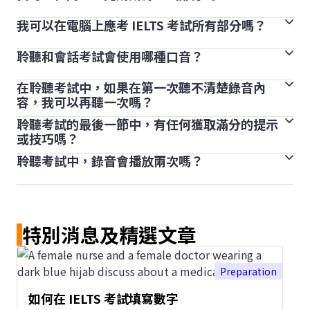
轉換成 1 至 9 級的評級分數。
我可以在電腦上應考 IELTS 考試所有部分嗎？
聆聽、閱讀和寫作三部分會在同一天連續進行。視乎考試
聆聽和閱讀考試各包含 40 條問題，每道正確答案得 1 分
中心而定，會話考試會於同一天或考試日期最多 7 天前
（因此考生最高可獲得 40 分）。根據原分數計算，評級
聆聽和會話考試會使用哪種口音？
如果考生報考 IELTS 電腦模式考試，IELTS 考試的閱讀、
後進行。
分數最高為 9 分，最低為 1 分。
寫作和聆聽部分會在電腦上完成，但會話考試將與 IELTS
如果你報考 IELTS 電腦模式考試，會話考試將安排在同
在聆聽考試中，如果在第一次聽不清楚錄音內
IELTS 是一個國際英語測試，其通用和學術模式考試都會
考官面對面進行。
容，我可以再聽一次嗎？
一天進行，在其餘三部分之前或之後進行。
使用多種聲調和口音。
聆聽考試的最後一節中，有任何獲取滿分的提示
IELTS 聆聽考試的錄音只會播放一次。請務必從開始到結
或技巧嗎？
束的 30 分鐘期間保持集中。
聆聽考試中，錄音會播放兩次嗎？
一般講課都會以特定模式或結構進行。聽多一些不同講
課，你就會更了解其結構。此外，認識更多詞彙也可助你
不會。在 IELTS 聆聽考試中，每段錄音只會播放一次。
進一步理解內容。
特別消息及精選文章
Preparation
如何在 IELTS 考試填寫數字