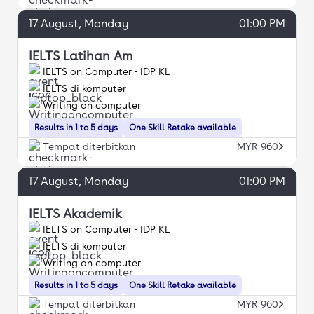
17
August
, Monday
01:00 PM
IELTS Latihan Am
IELTS on Computer - IDP KL
IELTS di komputer
Writing on computer
Results in 1 to 5 days
One Skill Retake available
Tempat diterbitkan
MYR 960
17
August
, Monday
01:00 PM
IELTS Akademik
IELTS on Computer - IDP KL
IELTS di komputer
Writing on computer
Results in 1 to 5 days
One Skill Retake available
Tempat diterbitkan
MYR 960