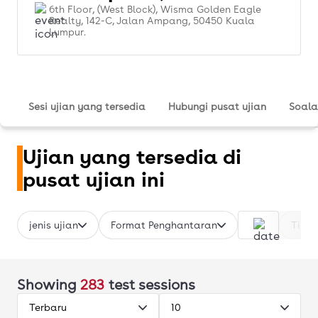
6th Floor, (West Block), Wisma Golden Eagle
Realty, 142-C, Jalan Ampang, 50450 Kuala
Lumpur.
Sesi ujian yang tersedia
Hubungi pusat ujian
Soala
Ujian yang tersedia di
pusat ujian ini
jenis ujian
Format Penghantaran
Time 
Showing
283
test sessions
Terbaru
10