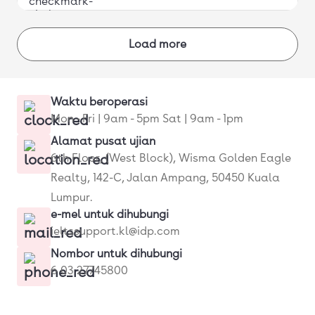
Load more
Waktu beroperasi
Mon - Fri | 9am - 5pm Sat | 9am - 1pm
Alamat pusat ujian
6th Floor, (West Block), Wisma Golden Eagle
Realty, 142-C, Jalan Ampang, 50450 Kuala
Lumpur.
e-mel untuk dihubungi
ieltssupport.kl@idp.com
Nombor untuk dihubungi
6 03 27745800