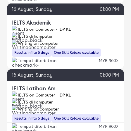
16
August
, Sunday
01:00 PM
IELTS Akademik
IELTS on Computer - IDP KL
IELTS di komputer
Writing on computer
Results in 1 to 5 days
One Skill Retake available
Tempat diterbitkan
MYR 960
16
August
, Sunday
01:00 PM
IELTS Latihan Am
IELTS on Computer - IDP KL
IELTS di komputer
Writing on computer
Results in 1 to 5 days
One Skill Retake available
Tempat diterbitkan
MYR 960