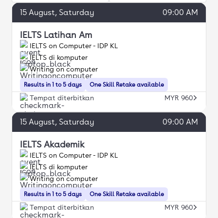
15
August
, Saturday
09:00 AM
IELTS Latihan Am
IELTS on Computer - IDP KL
IELTS di komputer
Writing on computer
Results in 1 to 5 days
One Skill Retake available
Tempat diterbitkan
MYR 960
15
August
, Saturday
09:00 AM
IELTS Akademik
IELTS on Computer - IDP KL
IELTS di komputer
Writing on computer
Results in 1 to 5 days
One Skill Retake available
Tempat diterbitkan
MYR 960