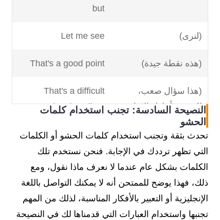
but
(لنرى)
Let me see
(هذه نقطة جيدة)
That's a good point
(هذا سؤال صعب،
That's a difficult
لكنني سأحاول الإجابة
question, but I'll try
النصيحة السادسة: تجنب استخدام كلمات
الحشو
عليه)
and answer it
تحدث بثقة وتجنب استخدام كلمات الحشو أو الكلمات
(صحيح، يقول بعض
...Well, some people
التي تظهر ترددك في الإجابة. فنحن نستخدم تلك
الناس أن هذا هو الحال،
say that is the case,
الكلمات بشكل عام عندما لا نعرف ماذا نقول، ومع
ولكني أعتقد أن ..)
however I think
ذلك، فهذا يوضح للممتحن أنه لا يمكنك التواصل باللغة
الإنجليزية أو التعبير بالأفكار المناسبة، لذلك من المهم
(دعني أفكر في ذلك
Let me think about
تجنبها واستخدام العبارات التي قدمناها لك في النصيحة