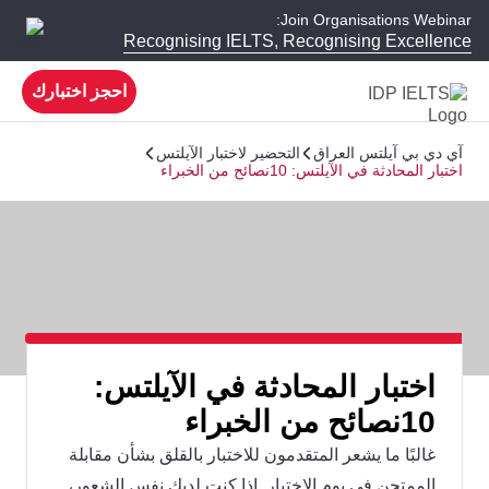
Join Organisations Webinar:
Recognising IELTS, Recognising Excellence
احجز اختبارك
آي دي بي آيلتس العراق
التحضير لاختبار الآيلتس
اختبار المحادثة في الآيلتس: 10نصائح من الخبراء
اختبار المحادثة في الآيلتس:
10نصائح من الخبراء
غالبًا ما يشعر المتقدمون للاختبار بالقلق بشأن مقابلة
الممتحن في يوم الاختبار. إذا كنت لديك نفس الشعور،