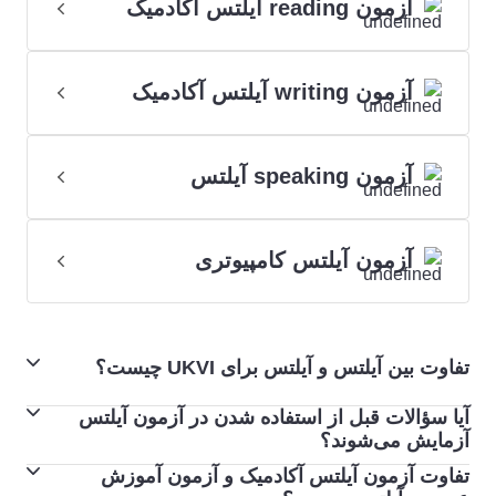
آزمون reading آیلتس آکادمیک
آزمون writing آیلتس آکادمیک
آزمون speaking آیلتس
آزمون آیلتس کامپیوتری
تفاوت بین آیلتس و آیلتس برای UKVI چیست؟
آیا سؤالات قبل از استفاده شدن در آزمون آیلتس
آیلتس و آیلتس برای UKVI از نظر قالب، محتوا، نمره‌دهی و
آزمایش می‌شوند؟
سطح دشواری دقیقاً یکسان هستند. تنها تفاوت این است که
تفاوت آزمون آیلتس آکادمیک و آزمون آموزش
البته! هر سؤالی که در آزمون آیلتس ارائه می‌شود، توسط
آزمون آیلتس برای UKVI توسط وزارت کشور بریتانیا برای