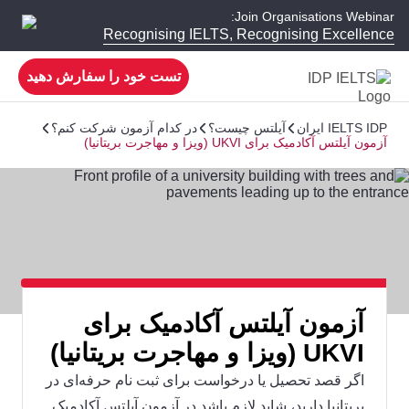
Join Organisations Webinar:
Recognising IELTS, Recognising Excellence
تست خود را سفارش دهید
IELTS IDP ایران
آیلتس چیست؟
در کدام آزمون شرکت کنم؟
آزمون آیلتس آکادمیک برای UKVI (ویزا و مهاجرت بریتانیا)
آزمون آیلتس آکادمیک برای
UKVI (ویزا و مهاجرت بریتانیا)
اگر قصد تحصیل یا درخواست برای ثبت نام حرفه‌ای در
بریتانیا دارید،‌ شاید لازم باشد در آزمون آیلتس آکادمیک