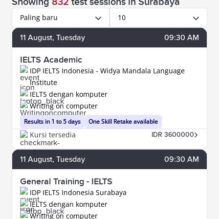
Showing
832
test sessions
in Surabaya
Paling baru
10
11
August
, Tuesday
09:30 AM
IELTS Academic
IDP IELTS Indonesia - Widya Mandala Language
Institute
IELTS dengan komputer
Writing on computer
Results in 1 to 5 days
One Skill Retake available
Kursi tersedia
IDR 3600000
11
August
, Tuesday
09:30 AM
General Training - IELTS
IDP IELTS Indonesia Surabaya
IELTS dengan komputer
Writing on computer