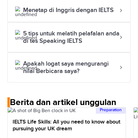
Memberikan pemberitahuan dengan waktu yang
Berlatih bahasa Inggris Anda setiap hari dan
Anda harus meninggalkan semua barang Anda di
Menetap di Inggris dengan IELTS
cukup diperlukan agar versi modifikasi tes dapat
menyimak berbagai aksen penutur asli akan
luar ruang ujian pada area khusus atau loker.
disiapkan atau pengaturan administratif khusus
membantu Anda lebih jelas dalam mengucapkan
Ponsel, pagers dan jam digital harus dimatikan dan
perlu dilakukan.
kata-kata sulit.
disimpan bersama barang lainya.
5 tips untuk melatih pelafalan anda
Jika Anda membawa ponsel atau alat elektronik
di tes Speaking IELTS
lainnya, Anda akan didiskualifikasi.
Apakah logat saya mengurangi
nilai Berbicara saya?
Berita dan artikel unggulan
Preparation
IELTS Life Skills: All you need to know about
pursuing your UK dream