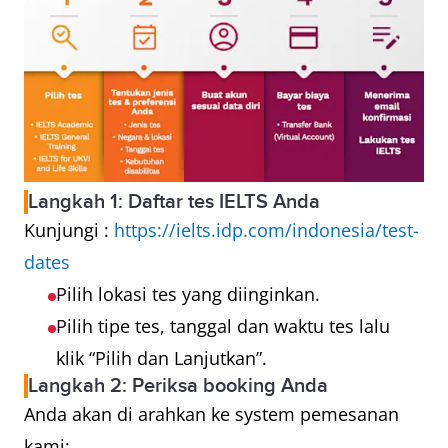
Langkah 1: Daftar tes IELTS Anda
Kunjungi :
https://ielts.idp.com/indonesia/test-
dates
Pilih lokasi tes yang diinginkan.
Pilih tipe tes, tanggal dan waktu tes lalu
klik “Pilih dan Lanjutkan”.
Langkah 2: Periksa booking Anda
Anda akan di arahkan ke system pemesanan
kami: