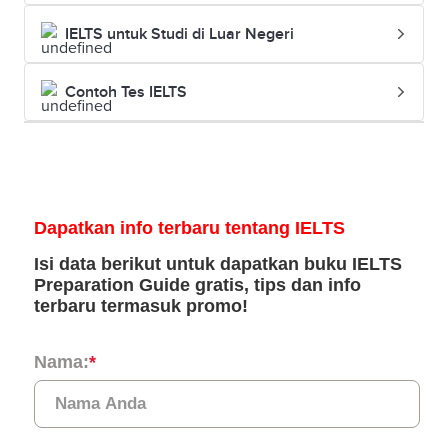
IELTS untuk Studi di Luar Negeri
Contoh Tes IELTS