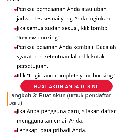
Periksa pemesanan Anda atau ubah
jadwal tes sesuai yang Anda inginkan.
Jika semua sudah sesuai, klik tombol
“Review booking”.
Periksa pesanan Anda kembali. Bacalah
syarat dan ketentuan lalu klik kotak
persetujuan.
Klik “Login and complete your booking”.
BUAT AKUN ANDA DI SINI!
Langkah 3: Buat akun (untuk pendaftar
baru)
Jika Anda pengguna baru, silakan daftar
menggunakan email Anda.
Lengkapi data pribadi Anda.