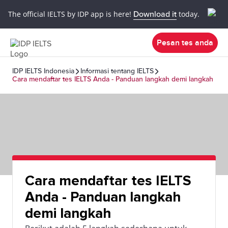
The official IELTS by IDP app is here!
Download it
today.
Pesan tes anda
IDP IELTS Indonesia
Informasi tentang IELTS
Cara mendaftar tes IELTS Anda - Panduan langkah demi langkah
Cara mendaftar tes IELTS
Anda - Panduan langkah
demi langkah