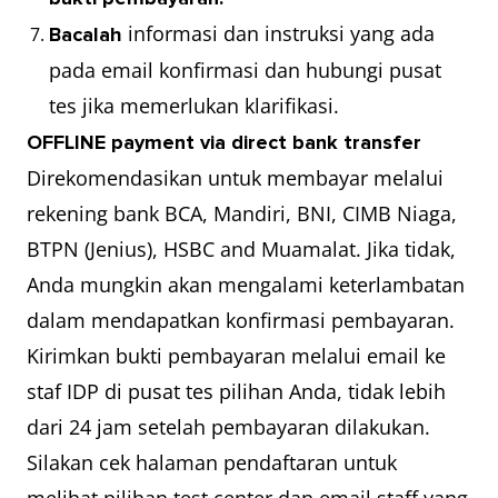
informasi dan instruksi yang ada
Bacalah
pada email konfirmasi dan hubungi pusat
tes jika memerlukan klarifikasi.
OFFLINE payment via direct bank transfer
Direkomendasikan untuk membayar melalui
rekening bank BCA, Mandiri, BNI, CIMB Niaga,
BTPN (Jenius), HSBC and Muamalat. Jika tidak,
Anda mungkin akan mengalami keterlambatan
dalam mendapatkan konfirmasi pembayaran.
Kirimkan bukti pembayaran melalui email ke
staf IDP di pusat tes pilihan Anda, tidak lebih
dari 24 jam setelah pembayaran dilakukan.
Silakan cek halaman pendaftaran untuk
melihat pilihan test center dan email staff yang