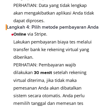
PERHATIAN: Data yang tidak lengkap
akan mengakibatkan aplikasi Anda tidak
dapat diproses.
Langkah 4: Pilih metode pembayaran Anda
via Stripe.
Online
Lakukan pembayaran biaya tes melalui
transfer bank ke rekening virtual yang
diberikan.
PERHATIAN: Pembayaran wajib
dilakukan
setelah rekening
30 menit
virtual diterima, jika tidak maka
pemesanan Anda akan dibatalkan
sistem secara otomatis. Anda perlu
memilih tanggal dan memesan tes