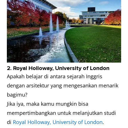
2. Royal Holloway, University of London
Apakah belajar di antara sejarah Inggris
dengan arsitektur yang mengesankan menarik
bagimu?
Jika iya, maka kamu mungkin bisa
mempertimbangkan untuk melanjutkan studi
di
Royal Holloway, University of London
.