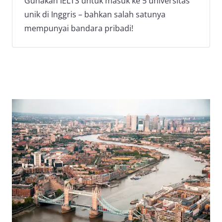
Gunakan IELTS untuk masuk ke 5 universitas
unik di Inggris – bahkan salah satunya
mempunyai bandara pribadi!