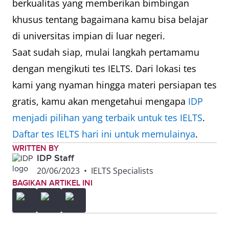
berkualitas yang memberikan bimbingan
khusus tentang bagaimana kamu bisa belajar
di universitas impian di luar negeri.
Saat sudah siap, mulai langkah pertamamu
dengan mengikuti tes IELTS. Dari lokasi tes
kami yang nyaman hingga materi persiapan tes
gratis, kamu akan mengetahui mengapa
IDP
menjadi pilihan yang terbaik untuk tes IELTS
.
Daftar tes IELTS hari ini untuk memulainya
.
WRITTEN BY
IDP Staff
20/06/2023
•
IELTS Specialists
BAGIKAN ARTIKEL INI