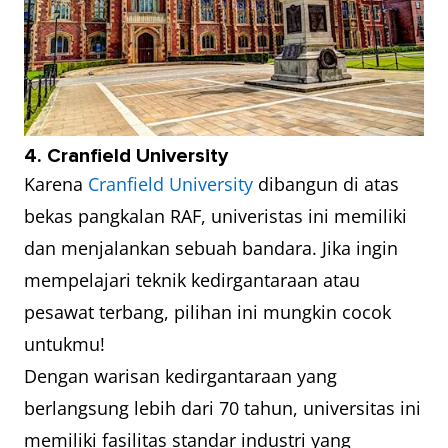
4. Cranfield University
Karena
Cranfield University
dibangun di atas
bekas pangkalan RAF, univeristas ini memiliki
dan menjalankan sebuah bandara. Jika ingin
mempelajari teknik kedirgantaraan atau
pesawat terbang, pilihan ini mungkin cocok
untukmu!
Dengan warisan kedirgantaraan yang
berlangsung lebih dari 70 tahun, universitas ini
memiliki fasilitas standar industri yang