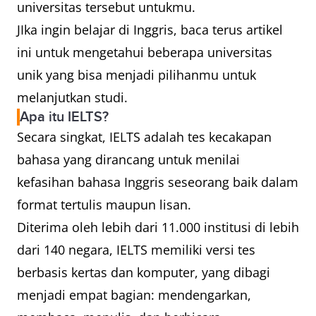
universitas tersebut untukmu.
JIka ingin belajar di Inggris, baca terus artikel
ini untuk mengetahui beberapa universitas
unik yang bisa menjadi pilihanmu untuk
melanjutkan studi.
Apa itu IELTS?
Secara singkat, IELTS adalah tes kecakapan
bahasa yang dirancang untuk menilai
kefasihan bahasa Inggris seseorang baik dalam
format tertulis maupun lisan.
Diterima oleh lebih dari 11.000 institusi di lebih
dari 140 negara, IELTS memiliki versi tes
berbasis kertas dan komputer, yang dibagi
menjadi empat bagian: mendengarkan,