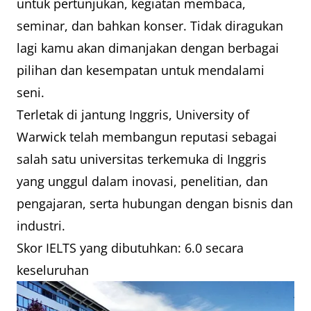
untuk pertunjukan, kegiatan membaca,
seminar, dan bahkan konser. Tidak diragukan
lagi kamu akan dimanjakan dengan berbagai
pilihan dan kesempatan untuk mendalami
seni.
Terletak di jantung Inggris, University of
Warwick telah membangun reputasi sebagai
salah satu universitas terkemuka di Inggris
yang unggul dalam inovasi, penelitian, dan
pengajaran, serta hubungan dengan bisnis dan
industri.
Skor IELTS yang dibutuhkan: 6.0 secara
keseluruhan