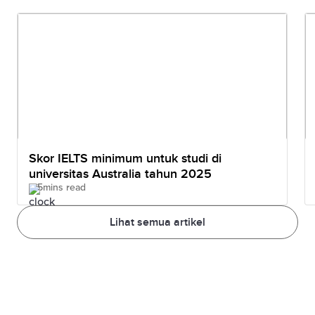
Skor IELTS minimum untuk studi di
universitas Australia tahun 2025
5mins read
Lihat semua artikel