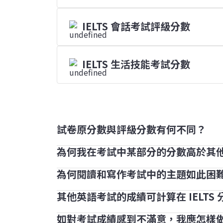
IELTS 會話考試評級分數
IELTS 生活技能考試分數
試卷原分數與評級分數有何不同？
為何我在考試中某部分的分數高於其
IELTS 考試的聆聽和閱讀部分滿分為 40 
聆聽和閱讀考試各包含 40 條問題，每道正
為何閱讀和寫作考試中的主題如此困
考生在不同部分獲得不同評級分數是十分
分。
擅長的會是聆聽與會話。
其他英語考試的成績可計算在 IELTS
每個 IELTS 考試都經過仔細的製作及
英語能力，因此我們提供多種免費和付費工
如對考試成績感到不滿意，我應怎樣
由於 IELTS 是獨立的英語水平測試，因此