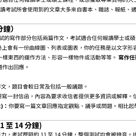
模式閱讀考試所會使用到的文章大多來自書本、雜誌、報紙
 分鐘）
式考試的寫作部分包括兩篇作文，考試適合任何報讀學士或
卷上會有一份曲線圖、列表或圖表，你的任務是以文字形
一樣東西的運作方法、形容一樣物件或活動等等。
寫作任務二
題作出回應。
篇作文，題目會較日常及包括一般議題。
要寫一封信函，內容為要求收信者提供更多資訊或解釋。
2)：
你要寫一篇文章回應指定觀點、議爭或問題。相比起
 至 14 分鐘)
力，考試歷時約 11 至 14 分鐘，整個測試均會被錄音。