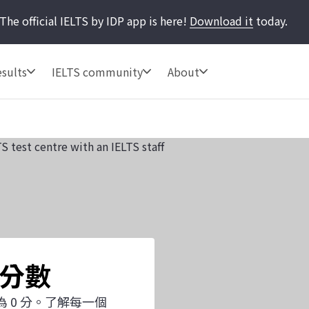
The official IELTS by IDP app is here!
Download it
today.
sults
IELTS community
About
 分數
低為 0 分。了解每一個