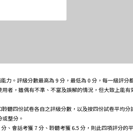
英語能力。評級分數最高為 9 分，最低為 0 分，每一級評
的使用者，雖偶有不準、不當及誤解的情況，但大致上能
、寫作和聆聽四份試卷各自之評級分數，以及按四份試卷平均
分或整分。
5 分、會話考獲 7 分、聆聽考獲 6.5 分，則此四項評分的