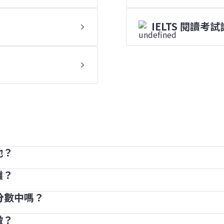
IELTS 閱讀考
他？
分，而其分數將轉換成 1 至 9 級的評級分數。
確答案得 1 分（因此考生最高可獲得 40 分）。根據原分
難？
常見的情況，每個部分的相差兩個評級分數亦屬正常。這
 分數中嗎？
測試過程，以確保所有試卷版本的難度相同。我們希望每一位 I
具，以幫助考生練習和備試。你可以透過我們的備試工具獲得
做？
無法將其他考試成績計算在 IELTS 分數內。