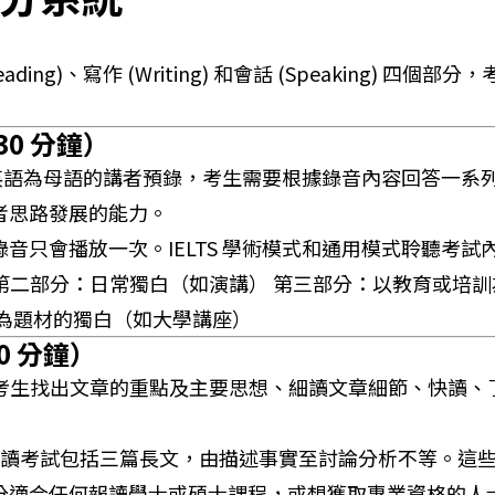
(Reading)、寫作 (Writing) 和會話 (Speaking) 
0 分鐘）
以英語為母語的講者預錄，考生需要根據錄音內容回答一系列的
者思路發展的能力。
音只會播放一次。IELTS 學術模式和通用模式聆聽考試
第二部分：日常獨白（如演講） 第三部分：以教育或培訓
為題材的獨白（如大學講座）
0 分鐘）
要測試考生找出文章的重點及主要思想、細讀文章細節、快讀
模式閱讀考試包括三篇長文，由描述事實至討論分析不等。
分適合任何報讀學士或碩士課程，或想獲取專業資格的人