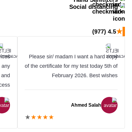
Social distancing
★
(977)
4.5
vices
Please sir/ madam I want a hard copy
t any
of the certificate for my test today 5th of
e and
February 2026. Best wishes
cess.
Ahmed Salah
★
★
★
★
★