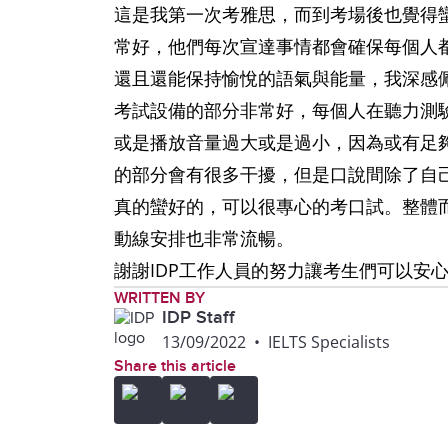
這是我第一次考雅思，而到考場後也覺得
常好，他們每次宣達事情都會確保每個人
還且還能保持愉悅的語氣與能量，我深感
考試設備的部分非常好，每個人在聽力測
或是播放音量過大或是過小，因為或有足
的部分會有很多干擾，但是口說間除了自
真的蠻好的，可以很專心的考口試。整體
動線安排也非常流暢。
謝謝IDP工作人員的努力讓考生們可以安
WRITTEN BY
IDP Staff
13/09/2022
•
IELTS Specialists
Share this article