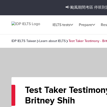
📢 颱風期間考區
停班則
IELTS tests
Prepare
Res
IDP IELTS Taiwan
Learn about IELTS
Test Taker Testimony - Bri
Test Taker Testimon
Britney Shih