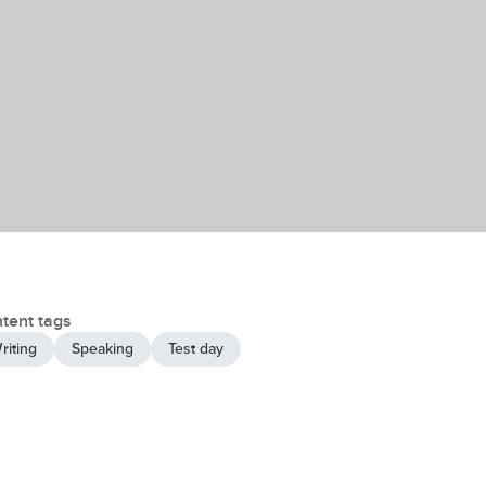
tent tags
riting
Speaking
Test day