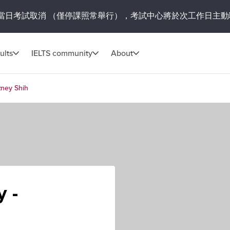
當日考試取消
（僅停課照常舉行），考試中心將於次工作日主動
ults
IELTS community
About
tney Shih
y -