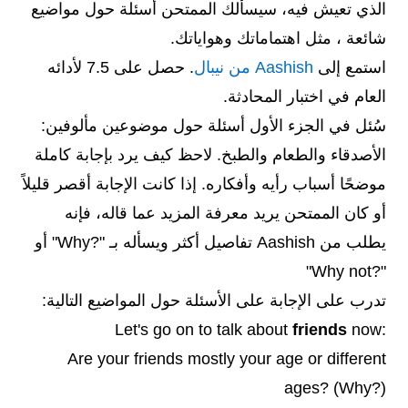
الذي تعيش فيه، سيسألك الممتحن أسئلة حول مواضيع
شائعة ، مثل اهتماماتك وهواياتك.
استمع إلى
Aashish من نيبال
. حصل على 7.5 لأدائه
العام في اختبار المحادثة.
سُئل في الجزء الأول أسئلة حول موضوعين مألوفين:
الأصدقاء والطعام والطبخ. لاحظ كيف يرد بإجابة كاملة
موضحًا أسباب رأيه وأفكاره. إذا كانت الإجابة أقصر قليلاً
أو كان الممتحن يريد معرفة المزيد عما قاله، فإنه
يطلب من Aashish تفاصيل أكثر ويسأله بـ "?Why" أو
"?Why not"
تدرب على الإجابة على الأسئلة حول المواضيع التالية:
friends
now
:Let's go on to talk about
Are your friends mostly your age or different
ages? (Why?)