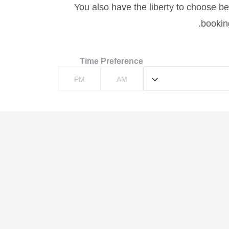
You also have the liberty to choose bet
booking
Time Preference
PM
AM