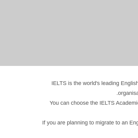
IELTS is the world's leading Englis
organisa
You can choose the IELTS Academic t
If you are planning to migrate to an En