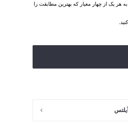
مون writing آیلتس به همان روش ارزیابی می‌شود و آزمون‌گیرنده برای بخش writing ۱ و بخش writing ۲ به هر یک از چهار معیار که بهترین مطابقت را
نید.
آیلتس