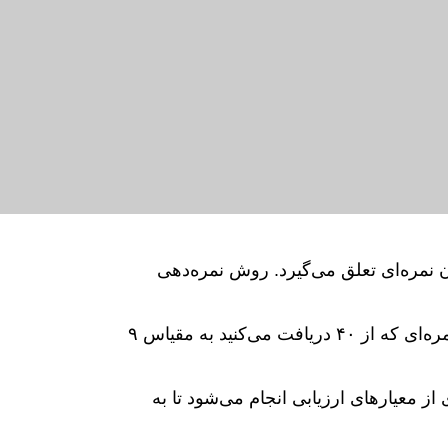
د شما در هر قسمت آزمون نمره‌ای تعلق می‌گیرد. روش نمره‌دهی
قسمت‌های listening و reading، هرکدام ۴۰ سؤال دارند و هر پاسخ صحیح ۱ نمره دریافت می‌کند. مجموع نمره‌ای که از ۴۰ دریافت می‌کنید به مقیاس ۹
‌ای از معیارهای ارزیابی انجام می‌شود تا به