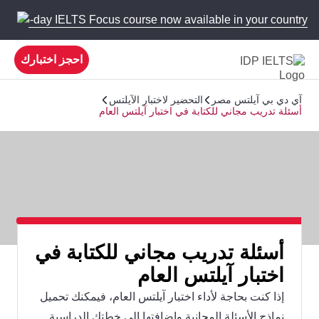
 new 5-day IELTS Focus course now available in your country!
احجز اختبارك
آي دي بي آيلتس مصر
التحضير لاختبار الآيلتس
أسئلة تدريب مجاني للكتابة في اختبار آيلتس العام
أسئلة تدريب مجاني للكتابة في
اختبار آيلتس العام
إذا كنت بحاجة لأداء اختبار آيلتس العام، فيمكنك تحميل
نماذج الأسئلة المجانية وإضافتها إلى خطتك الدراسية.