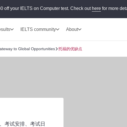
0 off your IELTS on Computer test. Check out
here
for more deta
sults
IELTS community
About
ateway to Global Opportunities
托福的优缺点
、考试安排、考试日