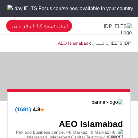
 new 5-day IELTS Focus course now available in your country!
اپنے ٹیسٹ کا آرڈر دیں۔
IELTS IDP پاکستان
AEO Islamabad
★
(1681)
4.8
AEO Islamabad
Pakland business centre, I-8 Markaz I 8 Markaz I-8,
Islamabad, Islamabad Capital Territory 44000,