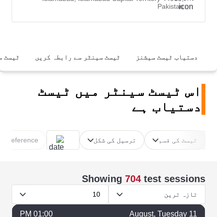
Pakistan
دستیاب ٹیسٹ سیشنز
ٹیسٹ سینٹر سے رابطہ کریں
ٹیسٹ س
اس ٹیسٹ سینٹر میں ٹیسٹ
دستیاب ہے
ٹیسٹ کی قسم
ترسیل کی شکل
e Preference
Showing
704
test sessions
تازہ ترین
10
01:00 PM
August
, Tuesday
11