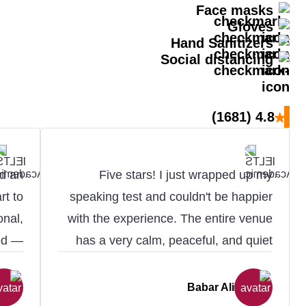
Face masks
Gloves
Hand Sanitizers
Social distancing
★
(1681)
4.8
d an
​Five stars! I just wrapped up my
rt to
speaking test and couldn't be happier
onal,
with the experience. The entire venue
zed —
has a very calm, peaceful, and quiet
ocess
atmosphere that immediately puts you
iting
at ease. The staff is professional and
Babar Ali
 were
supportive, and my examiner was