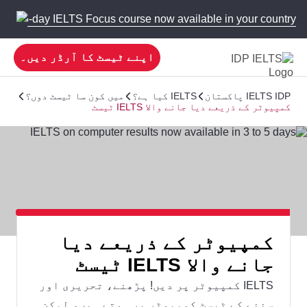
 new 5-day IELTS Focus course now available in your country!
اپنے ٹیسٹ کا آرڈر دیں۔
IELTS IDP پاکستان
IELTS کیا ہے؟
میں کون سا ٹیسٹ دوں؟
کمپیوٹر کے ذریعے دیا جانے والا IELTS ٹیسٹ
کمپیوٹر کے ذریعے دیا
جانے والا IELTS ٹیسٹ
IELTS کمپیوٹر پر دیں! پڑھنے، تحریری اور
سننے کے ٹیسٹ کمپیوٹر پر ہوتے ہیں، لیکن