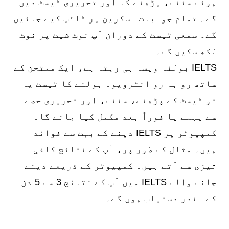
ہوئے سننے، پڑھنے کا اور تحریری ٹیسٹ دیں
گے۔ تمام جوابات اسکرین پر ٹائپ کیے جائیں
گے۔ سمعی ٹیسٹ کے دوران آپ نوٹ شیٹ پر نوٹ
لکھ سکیں گے۔
IELTS بولنا ویسا ہی رہتا ہے، ایک ممتحن کے
ساتھ رو بہ رو انٹرویو۔ بولنے کا ٹیسٹ یا
تو ٹیسٹ کے پڑھنے، سننے، اور تحریری حصے
سے پہلے یا فوراً بعد مکمل کیا جائے گا۔
کمپیوٹر پر IELTS دینے کے بہت سے فوائد
ہیں۔ مثال کے طور پر، آپ کے نتائج کافی
تیزی سے آتے ہیں۔ کمپیوٹر کے ذریعے دیئے
جانے والے IELTS میں آپ کے نتائج 3 سے 5 دن
کے اندر دستیاب ہوں گے۔