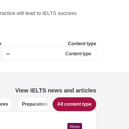
ractice will lead to IELTS success!
e
Content type
Content type
View IELTS news and articles
ores
Preparation
All content type
News