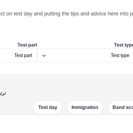
t on test day and putting the tips and advice here into p
Test part
Test typ
Test part
Test type
ترت
Test day
Immigration
Band sc