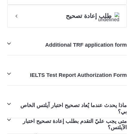
طلب إعادة تصحيح
Additional TRF application form
نموذج طلب شهادة إضافية
IELTS Test Report Authorization Form
طلب تفويض لاستلام نتائج الآيلتس
ماذا يحدث عندما يُعاد تصحيح اختبار آيلتس الخاص
بي؟
متى يجب عليّ التقدم بطلب إعادة تصحيح اختبار
عندما تطلب إعادة تصحيح اختبار الآيلتس الخاص بك، سيقوم
الآيلتس؟
أحد كبار ممتحِني الآيلتس المتمرسين بإعادة تصحيح الاختبار