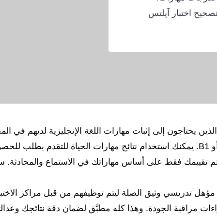
حيح اختبار آيلتس
ين يحتاجون إلى إثبات مهارات اللغة الإنجليزية لديهم في المح
المرجعي العام للغات في مستويات A1 أو A2 أو B1. يمكنك استخدام نتائج مهارات الحيا
يتم تقييمك فقط على أساس مهاراتك في الاستماع والمحادثة. سيق
مؤهل تدريسي وثيق الصلة ليتم توظيفهم من قبل مراكز الاختبا
ت مراقبة الجودة. وهذا كله مطبَّق لضمان دقة نتائجك وعدالته