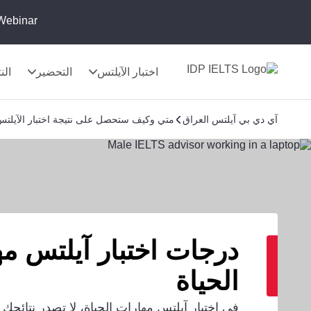
Webinar:
اختبار الآيلتس
التحضير
الن
آي دي بي آيلتس العراق
متي وكيف ستحصل على نتيجة اختبار الآيلت
درجات اختبار آيلتس م
الحياة
في اختبار آيلتس مهارات الحياة، لا تصدر نتائج