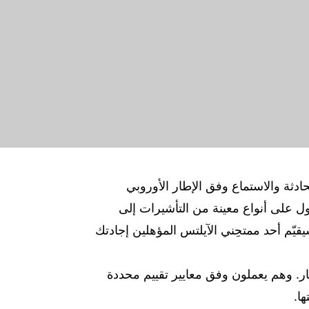
ادثة والاستماع وفق الإطار الأوروبي
ة للتقدم بطلب للحصول على أنواع معينة من التأشيرات إلى
يّم أحد ممتحِني الآيلتس المؤهلين إجادتك
ر. وهم يعملون وفق معايير تقييم محددة
ا.